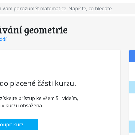
ávání geometrie
ddíl
 do placené části kurzu.
 získejte přístup ke všem 51 videím,
u v kurzu obsažena.
oupit kurz