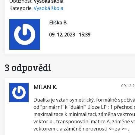
Obtížnost:
Vysoká škola
Kategorie:
Vysoká škola
Eliška B.
09. 12. 2023 15:39
3 odpovědi
09.12.
MILAN K.
Dualita je vztah symetrický, formálně spočív
od "primární" k "duální" úloze LP : 1 přechod
maximalizace k minimalizaci, záměna vektrou
vektor b , transponování matice A, záměně v
vektorem c a záměně nerovností <= za >= .