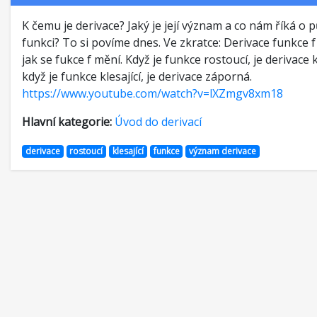
K čemu je derivace? Jaký je její význam a co nám říká o 
funkci? To si povíme dnes. Ve zkratce: Derivace funkce f
jak se fukce f mění. Když je funkce rostoucí, je derivace 
když je funkce klesající, je derivace záporná.
https://www.youtube.com/watch?v=lXZmgv8xm18
Hlavní kategorie:
Úvod do derivací
derivace
rostoucí
klesající
funkce
význam derivace