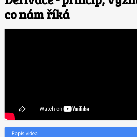
co nám říká
Popis videa