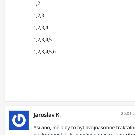
1,2
1,2,3
1,2,3,4
1,2,3,4,5
1,2,3,4,5,6
.
.
.
25.01.
Jaroslav K.
Asi ano, měla by to být dvojnásobně fraktáln
posloupnost. Fakt nemám nápad na algorit