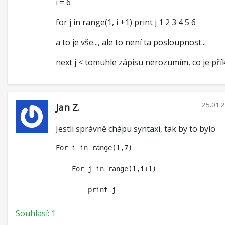
i = 6
for j in range(1, i +1) print j 1 2 3 4 5 6
a to je vše..., ale to není ta posloupnost...
next j < tomuhle zápisu nerozumím, co je přík
25.01.
Jan Z.
Jestli správně chápu syntaxi, tak by to bylo
For i in range(1,7)

    For j in range(1,i+1)

Souhlasí: 1