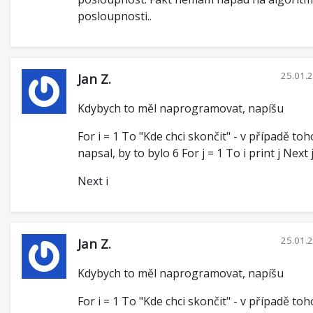
posloupnosti..
25.01.
Jan Z.
Kdybych to měl naprogramovat, napíšu
For i = 1 To "Kde chci skončit" - v případě toh
napsal, by to bylo 6 For j = 1 To i print j Next 
Next i
25.01.
Jan Z.
Kdybych to měl naprogramovat, napíšu
For i = 1 To "Kde chci skončit" - v případě toh