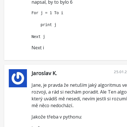
napsal, by to bylo 6
For j = 1 To i

    print j

Next i
25.01.
Jaroslav K.
Jane, je pravda že netuším jaký algoritmus v
rozvoji, a rád si nechám poradit. Ale Ten alg
který uvádíš mě nesedí, nevím jestli si rozu
mě něco nedochází..
Jakože třeba v pythonu: