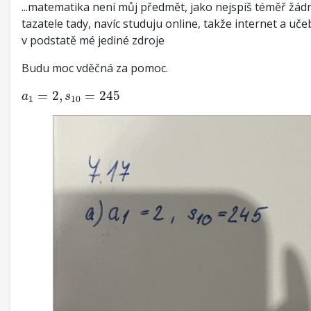
...matematika není můj předmět, jako nejspíš téměř žá
tazatele tady, navíc studuju online, takže internet a uče
v podstatě mé jediné zdroje
Budu moc vděčná za pomoc.
a
1
=
2
,
s
10
=
245
=
2
,
=
245
a
s
1
10