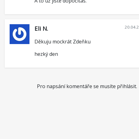
A to už jistě dopočítáš.
20.04.
Eli N.
Děkuju mockrát Zdeňku
hezký den️
Pro napsání komentáře se musíte přihlásit.