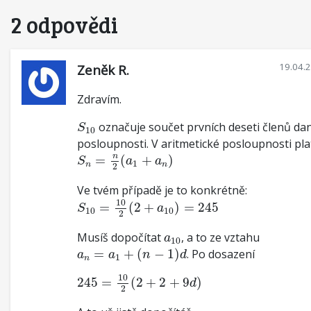
2 odpovědi
19.04.
Zeněk R.
Zdravím.
S
10
označuje součet prvních deseti členů da
S
10
posloupnosti. V aritmetické posloupnosti pla
S
n
=
n
2
(
a
1
+
a
n
)
n
=
(
+
)
S
a
a
1
n
n
2
Ve tvém případě je to konkrétně:
S
10
=
10
2
(
2
+
a
10
)
=
245
10
=
(
2
+
)
=
245
S
a
10
10
2
a
10
Musíš dopočítat
, a to ze vztahu
a
10
a
n
=
a
1
+
(
n
−
1
)
d
=
+
(
−
1
)
. Po dosazení
a
a
n
d
1
n
245
=
10
2
(
2
+
2
+
9
d
)
10
245
=
(
2
+
2
+
9
)
d
2