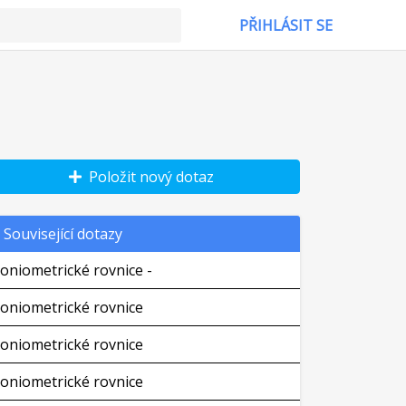
PŘIHLÁSIT SE
Položit nový dotaz
Související dotazy
oniometrické rovnice -
oniometrické rovnice
oniometrické rovnice
oniometrické rovnice