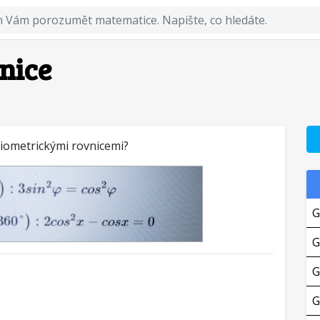
nice
iometrickými rovnicemi?
G
G
G
G