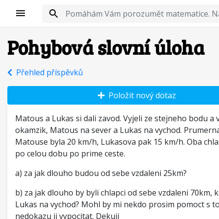
Pohybová slovní úloha
Přehled příspěvků
Položit nový dotaz
Matous a Lukas si dali zavod. Vyjeli ze stejneho bodu a 
okamzik, Matous na sever a Lukas na vychod. Prumerna
Matouse byla 20 km/h, Lukasova pak 15 km/h. Oba chla
po celou dobu po prime ceste.
a) za jak dlouho budou od sebe vzdaleni 25km?
b) za jak dlouho by byli chlapci od sebe vzdaleni 70km, k
Lukas na vychod? Mohl by mi nekdo prosim pomoct s to
nedokazu ji vypocitat. Dekuji