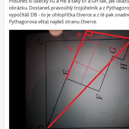
Posuneš si úsečky FG a HB a taky EF a GH tak, jak ukaz
obrázku. Dostaneš pravoúhlý trojúhelník a z Pythagoro
vypočítáš DB - to je úhlopříčka čtverce a z té pak snadn
Pythagorova věta) najdeš stranu čtverce.