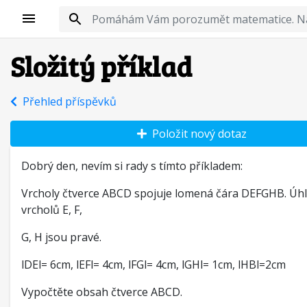
Složitý příklad
Přehled příspěvků
Položit nový dotaz
Dobrý den, nevím si rady s tímto příkladem:
Vrcholy čtverce ABCD spojuje lomená čára DEFGHB. Úhl
vrcholů E, F,
G, H jsou pravé.
lDEl= 6cm, lEFl= 4cm, lFGl= 4cm, lGHl= 1cm, lHBl=2cm
Vypočtěte obsah čtverce ABCD.