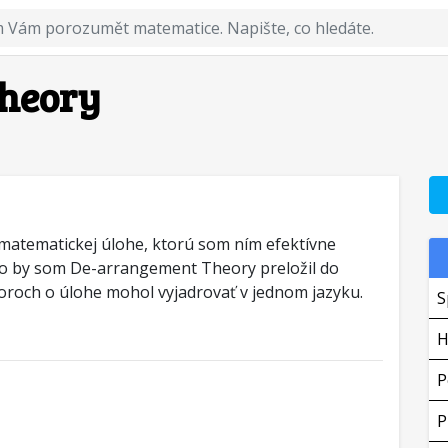
heory
 matematickej úlohe, ktorú som ním efektívne
 ako by som De-arrangement Theory preložil do
voroch o úlohe mohol vyjadrovať v jednom jazyku.
S
H
P
P