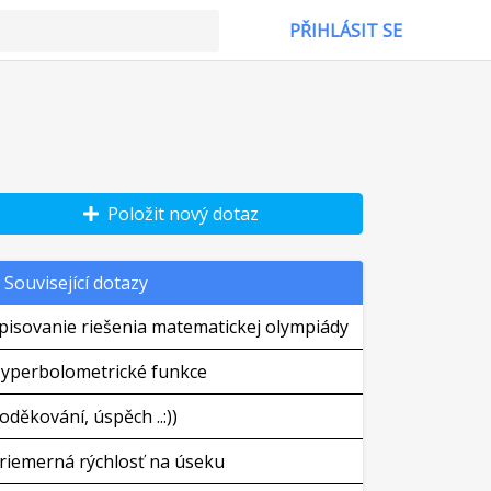
PŘIHLÁSIT SE
Položit nový dotaz
Související dotazy
pisovanie riešenia matematickej olympiády
yperbolometrické funkce
oděkování, úspěch ..:))
riemerná rýchlosť na úseku