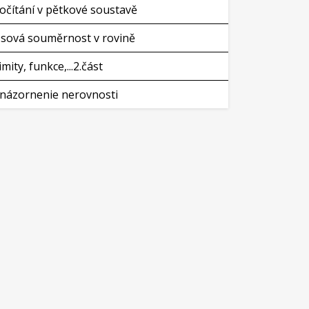
očítání v pětkové soustavě
sová souměrnost v rovině
imity, funkce,...2.část
názornenie nerovnosti