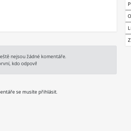
P
O
L
Z
ještě nejsou žádné komentáře.
rvní, kdo odpoví!
ntáře se musíte přihlásit.