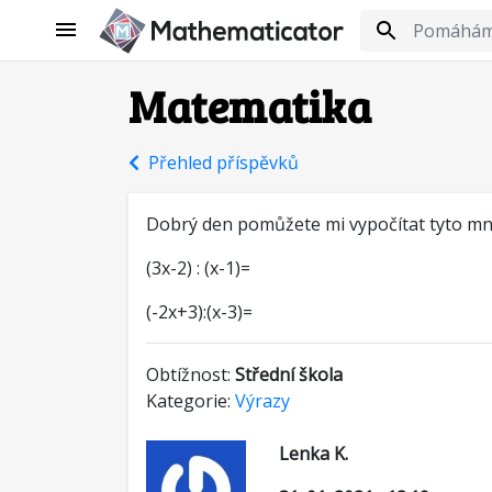
Matematika
Přehled příspěvků
Dobrý den pomůžete mi vypočítat tyto m
(3x-2) : (x-1)=
(-2x+3):(x-3)=
Obtížnost:
Střední škola
Kategorie:
Výrazy
Lenka K.