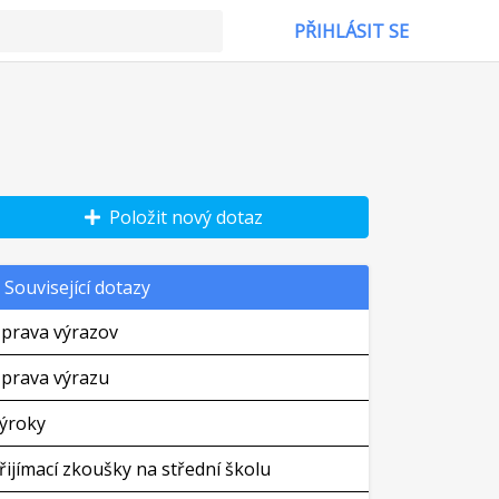
PŘIHLÁSIT SE
Položit nový dotaz
Související dotazy
prava výrazov
prava výrazu
ýroky
řijímací zkoušky na střední školu