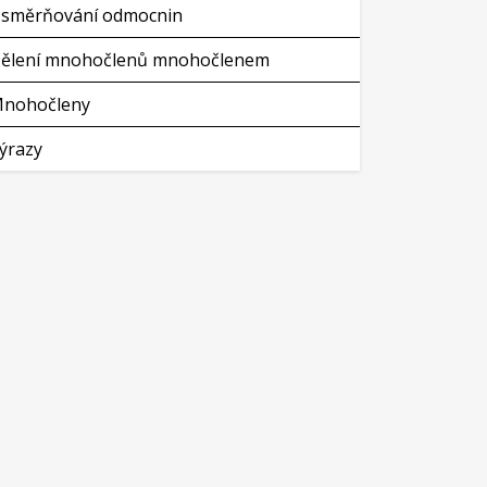
směrňování odmocnin
ělení mnohočlenů mnohočlenem
nohočleny
ýrazy