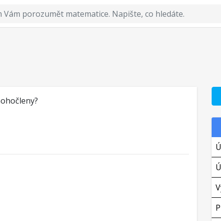
nohočleny?
Ú
Ú
V
P