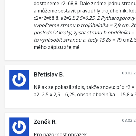
dostaneme r2=68,8. Dále známe jednu stranu
a můžeme sestavit pravoúhlý trojúhelník, kd
c2=r2=68,8, a2=2,5
2,5=6,25. Z Pytharogorovy
vypočteme stranu b trojúhelníka = 7,9 cm. Zb
poslední 2 kroky, zjistit stranu b obdélníka =
to vynásobit stranou a, tedy 15,8
5 = 79 cm2. 
mého zápisu zřejmé.
08.02.
Břetislav B.
Nějak se pokazil zápis, takže znovu: pí x r2 =
a2=2,5 x 2,5 = 6,25, obsah obdélníka = 15,8 x 
08.02.
Zeněk R.
Pro názornost obrázek