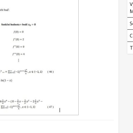
V
M
S
C
T