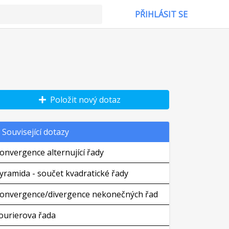
PŘIHLÁSIT SE
Položit nový dotaz
Související dotazy
onvergence alternující řady
yramida - součet kvadratické řady
onvergence/divergence nekonečných řad
ourierova řada