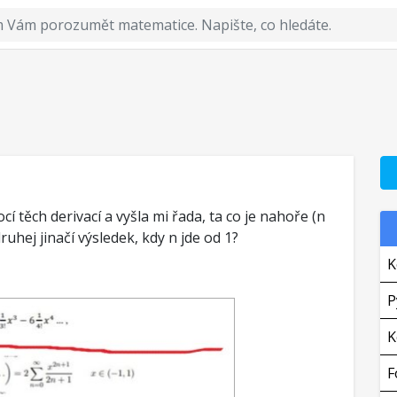
 těch derivací a vyšla mi řada, ta co je nahoře (n
ruhej jinačí výsledek, kdy n jde od 1?
K
P
K
F