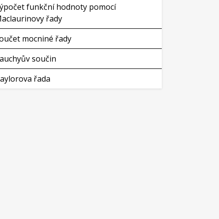
ýpočet funkční hodnoty pomocí
aclaurinovy řady
oučet mocniné řady
auchyův součin
aylorova řada