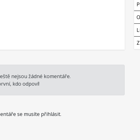
P
O
L
Z
ještě nejsou žádné komentáře.
rvní, kdo odpoví!
ntáře se musíte přihlásit.