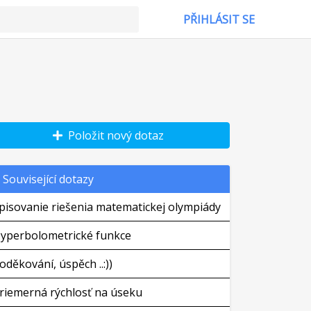
PŘIHLÁSIT SE
Položit nový dotaz
Související dotazy
pisovanie riešenia matematickej olympiády
yperbolometrické funkce
oděkování, úspěch ..:))
riemerná rýchlosť na úseku