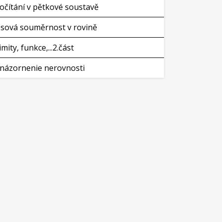
očítání v pětkové soustavě
sová souměrnost v rovině
imity, funkce,...2.část
názornenie nerovnosti