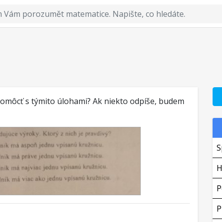
pomôcť s týmito úlohami? Ak niekto odpíše, budem
S
H
P
P