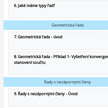
6. Jaké máme typy řad?
Geometrická řada
7. Geometrická řada - úvod
8. Geometrická řada - Příklad 1- Vyšetření konverge
stanovení součtu
Řady s nezápornými členy
9. Řady s nezápornými členy - Úvod