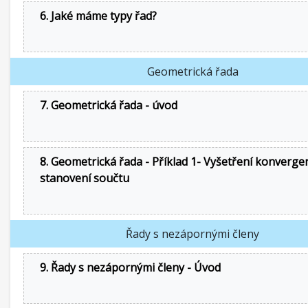
6. Jaké máme typy řad?
Geometrická řada
7. Geometrická řada - úvod
8. Geometrická řada - Příklad 1- Vyšetření konverge
stanovení součtu
Řady s nezápornými členy
9. Řady s nezápornými členy - Úvod