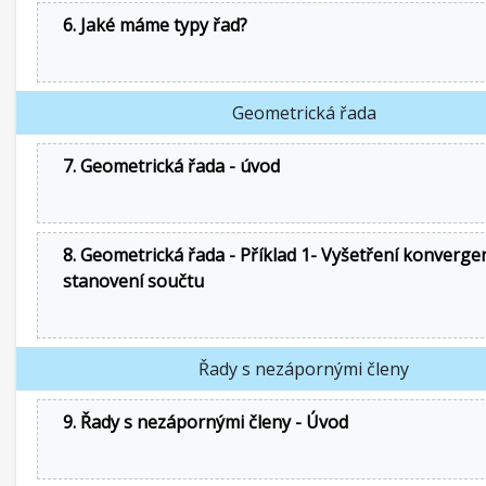
6. Jaké máme typy řad?
Geometrická řada
7. Geometrická řada - úvod
8. Geometrická řada - Příklad 1- Vyšetření konverge
stanovení součtu
Řady s nezápornými členy
9. Řady s nezápornými členy - Úvod