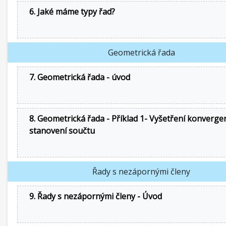
6. Jaké máme typy řad?
Geometrická řada
7. Geometrická řada - úvod
8. Geometrická řada - Příklad 1- Vyšetření konverge
stanovení součtu
Řady s nezápornými členy
9. Řady s nezápornými členy - Úvod