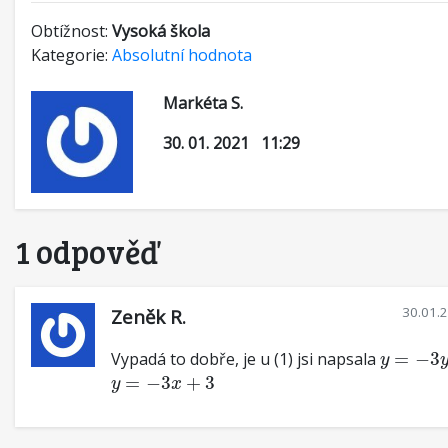
Obtížnost:
Vysoká škola
Kategorie:
Absolutní hodnota
Markéta S.
30. 01. 2021 11:29
1 odpověď
30.01.
Zeněk R.
y
=
−
3
y
+
Vypadá to dobře, je u (1) jsi napsala
=
−
3
y
y
=
−
3
x
+
3
=
−
3
+
3
y
x