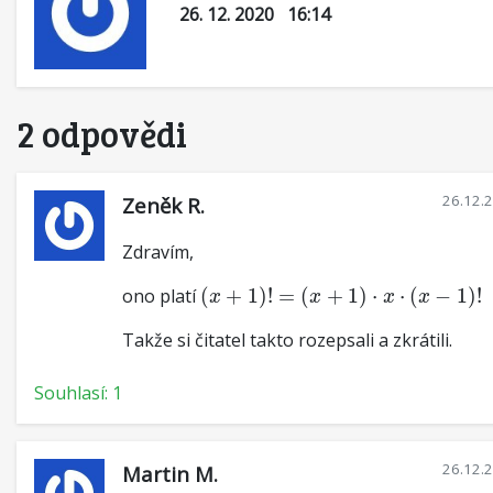
26. 12. 2020 16:14
2 odpovědi
26.12.
Zeněk R.
Zdravím,
(
x
+
1
)
!
=
(
x
+
1
)
⋅
x
⋅
(
x
−
1
)
!
ono platí
(
+
1
)
!
=
(
+
1
)
⋅
⋅
(
−
1
)
!
x
x
x
x
Takže si čitatel takto rozepsali a zkrátili.
Souhlasí: 1
26.12.
Martin M.