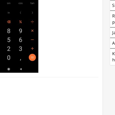
S
R
p
J
A
K
h