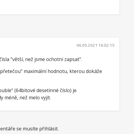
06.05.2021 16:02:15
sla "větší, než jsme ochotni zapsat".
á "přetečou" maximální hodnotu, kterou dokáže
ble" (64bitové desetinné číslo) je
 méně, než melo vyjít.
ntáře se musíte přihlásit.