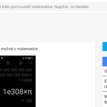
 je možné v matematice
Ú
E
U
W
R