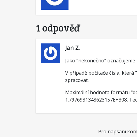
1 odpověď
Jan Z.
Jako "nekonečno" označujeme čí
V případě počítače čísla, kter
zpracovat.
Maximální hodnota formátu "dou
1.7976931348623157E+308. Tedy
Pro napsání kome