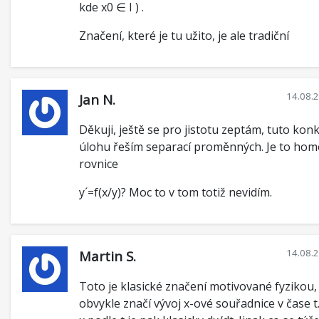
kde x0 ∈ I ) .
Značení, které je tu užito, je ale tradiční
14.08.
Jan N.
Děkuji, ještě se pro jistotu zeptám, tuto kon
úlohu řeším separací proměnných. Je to ho
rovnice
y´=f(x/y)? Moc to v tom totiž nevidím.
14.08.
Martin S.
Toto je klasické značení motivované fyzikou, 
obvykle značí vývoj x-ové souřadnice v čase t