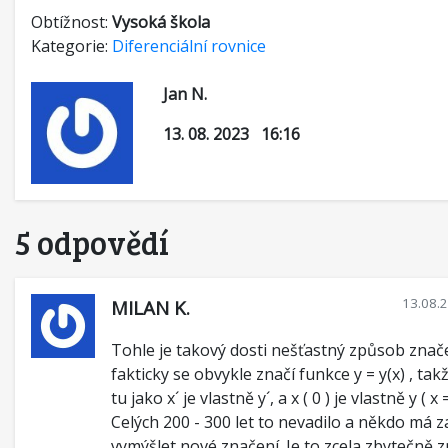
Obtížnost:
Vysoká škola
Kategorie:
Diferenciální rovnice
Jan N.
13. 08. 2023 16:16
5 odpovědí
13.08.
MILAN K.
Tohle je takový dosti nešťastný způsob znač
fakticky se obvykle značí funkce y = y(x) , takž
tu jako x´ je vlastně y´, a x ( 0 ) je vlastně y ( x =
Celých 200 - 300 let to nevadilo a někdo má 
vymýšlet nové značení. Je to zcela zbytečně 