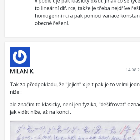
x podle t je pak klasicky dx/dt. Jinak co se týče
to lineární dif. rce, takže je třeba nejdříve řeši
homogenní rci a pak pomocí variace konstant
obecné řešení.
14.08.
MILAN K.
Tak za předpokladu, že "jejich" x je t pak je to velmi jed
níže :
ale značím to klasicky, není jen fyzika, "dešifrovat" ozna
jak vidět níže, až na konci .