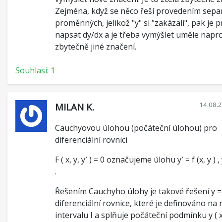
Zejména, když se něco řeší provedením sepa
proměnných, jelikož "y" si "zakázali", pak je 
napsat dy/dx a je třeba vymýšlet uměle napr
zbytečně jiné značení.
Souhlasí: 1
14.08.
MILAN K.
Cauchyovou úlohou (počáteční úlohou) pro
diferenciální rovnici
F ( x, y, y′ ) = 0 označujeme úlohu y′ = f (x, y ) , 
.
Řešením Cauchyho úlohy je takové řešení y = y
diferenciální rovnice, které je definováno na
intervalu I a splňuje počáteční podmínku y ( x0