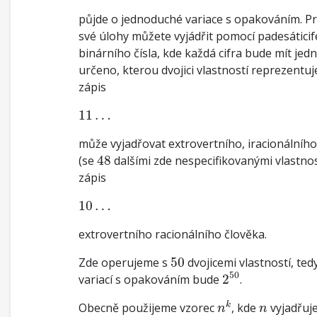
půjde o jednoduché variace s opakováním. Pr
své úlohy můžete vyjádřit pomocí padesátici
binárního čísla, kde každá cifra bude mít je
určeno, kterou dvojici vlastností reprezentuj
zápis
11
…
11
…
může vyjadřovat extrovertního, iracionálního
48
(se
48
dalšími zde nespecifikovanými vlastno
zápis
10
…
10
…
extrovertního racionálního člověka.
50
Zde operujeme s
50
dvojicemi vlastností, ted
2
50
50
variací s opakováním bude
2
.
n
k
n
k
Obecně použijeme vzorec
, kde
vyjadřuj
n
n