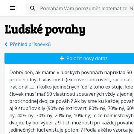
Ľudské povahy
Přehled příspěvků
Položit nový dotaz
Dobrý deň, ak máme v ľudských povahách napríklad 50
protichodných vlastností (extrovert-introvert, racionál-
iracionál.........) koľko jedinečných ľudí z toho existuje, kd
človek musí mať 50 vlastností zostavených vždy z jednej
protichodnej dvojice pováh ? Ak by sme ku každej povahe
aj 9 stupňov sily (90%-ný extrovert, 80%-ný, 70%-ný, 60
ný, 40%-ný, 30%-ný, 20%-ný, 10%-ný), čiže namiesto výb
dvojice by bol výber z 9-tich možností pri každej povahe
jedinečných ľudí existuje potom ? Podľa akého vzorca j