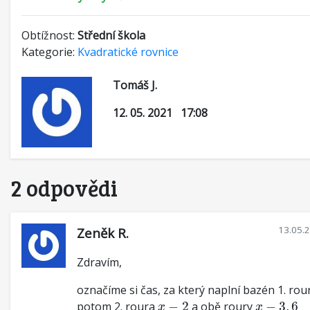
Obtížnost:
Střední škola
Kategorie:
Kvadratické rovnice
Tomáš J.
12. 05. 2021 17:08
2 odpovědi
13.05.
Zeněk R.
Zdravím,
označíme si čas, za který naplní bazén 1. ro
x
−
2
x
−
3
,
6
potom 2. roura
−
2
a obě roury
−
3
,
6
x
x