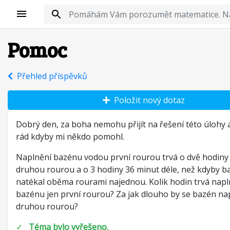
Pomoc
Přehled příspěvků
Položit nový dotaz
Dobrý den, za boha nemohu přijít na řešení této úlohy 
rád kdyby mi někdo pomohl.
Naplnění bazénu vodou první rourou trvá o dvě hodiny
druhou rourou a o 3 hodiny 36 minut déle, než kdyby b
natékal oběma rourami najednou. Kolik hodin trvá napl
bazénu jen první rourou? Za jak dlouho by se bazén nap
druhou rourou?
✓
Téma bylo vyřešeno.