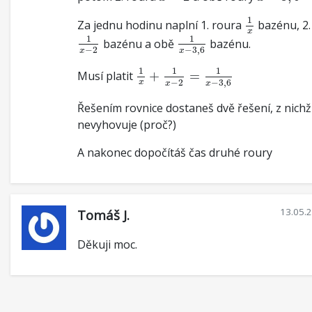
1
x
1
Za jednu hodinu naplní 1. roura
bazénu, 2.
1
x
−
2
1
x
−
3
,
6
x
1
1
bazénu a obě
bazénu.
−
2
−
3
,
6
x
x
1
x
+
1
x
−
2
=
1
x
−
3
,
6
1
1
1
Musí platit
+
=
−
2
−
3
,
6
x
x
x
Řešením rovnice dostaneš dvě řešení, z nichž
nevyhovuje (proč?)
A nakonec dopočítáš čas druhé roury
13.05.
Tomáš J.
Děkuji moc.