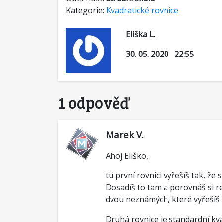
Kategorie:
Kvadratické rovnice
Eliška L.
30. 05. 2020 22:55
1 odpověď
Marek V.
Ahoj Eliško,
tu první rovnici vyřešíš tak, že 
Dosadíš to tam a porovnáš si reá
dvou neznámých, které vyřešíš 
Druhá rovnice je standardní kva