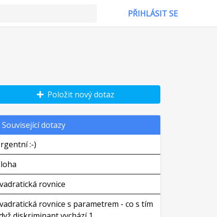
PŘIHLÁSIT SE
Položit nový dotaz
Související dotazy
rgentní :-)
loha
vadratická rovnice
vadratická rovnice s parametrem - co s tím
dyž diskriminant vychází 1