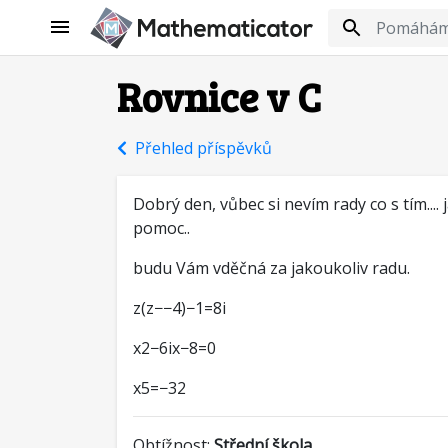
Rovnice v C
Přehled příspěvků
Dobrý den, vůbec si nevím rady co s tím.... 
pomoc..
budu Vám vděčná za jakoukoliv radu.
z(z−−4)−1=8i
x2−6ix−8=0
x5=−32
Obtížnost:
Střední škola