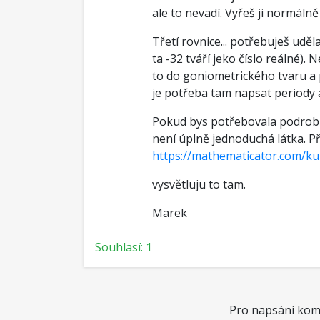
ale to nevadí. Vyřeš ji normálně
Třetí rovnice... potřebuješ udě
ta -32 tváří jeko číslo reálné). 
to do goniometrického tvaru a
je potřeba tam napsat periody a
Pokud bys potřebovala podrobně
není úplně jednoduchá látka. Př
https://mathematicator.com/ku
vysvětluju to tam.
Marek
Souhlasí: 1
Pro napsání kome