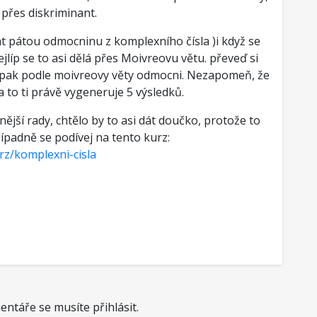
 přes diskriminant.
lat pátou odmocninu z komplexního čísla )i když se
Nejlíp se to asi dělá přes Moivreovu větu. převeď si
 pak podle moivreovy věty odmocni. Nezapomeň, že
 to ti právě vygeneruje 5 výsledků.
jší rady, chtělo by to asi dát doučko, protože to
ípadně se podívej na tento kurz:
rz/komplexni-cisla
ntáře se musíte přihlásit.