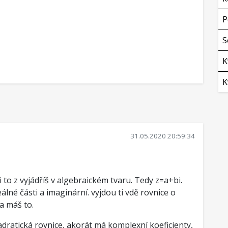
P
S
K
K
31.05.2020 20:59:34
si to z vyjádříš v algebraickém tvaru. Tedy z=a+bi.
lné části a imaginární. vyjdou ti vdě rovnice o
a máš to.
dratická rovnice, akorát má komplexní koeficienty,