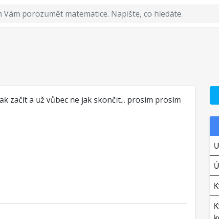
jak začít a už vůbec ne jak skončit... prosím prosím
U
Ú
K
K
k