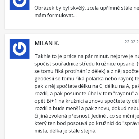
Obrázek by byl skvělý, zcela upřímně stále ne
mám formulovat…
22.02.
MILAN K.
Takhle to je práce na pár minut, nejprve je 
spočíst souřadnice středu kružnice opsané, (
se tomu říká protínání z délek) a z něj spočt
geodesii se tomu říká polárka nebo rayon) te
pak z něj spočtete délku na C, délku na A, pa
rozdíl, a pak posunete úhel v tom "rayonu" a
opět Bi+1 na kružnici a znovu spočtete ty délk
rozdíl a bude menší a pak znovu, dokud nebu
či jiná zvolená přesnost. Jediné , co se mění je
který ten bod posouvá po kružnici do "sprá
místa, délka je stále stejná.