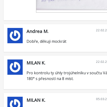
22.02.
Andrea M.
Dobře, děkuji mockrát
22.02.
MILAN K.
Pro kontrolu ty úhly trojúhelníku v součtu V
180° s přesností na 8 míst.
05.03.
MILAN K.