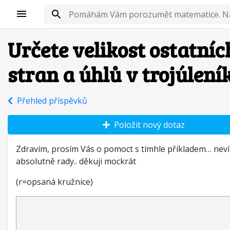
Určete velikost ostatníc
stran a úhlů v trojúlení
Přehled příspěvků
Položit nový dotaz
Zdravím, prosím Vás o pomoct s tímhle příkladem… neví
absolutně rady.. děkuji mockrát
(r=opsaná kružnice)