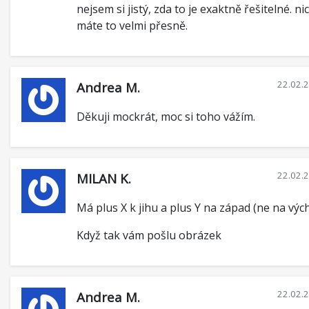
nejsem si jistý, zda to je exaktně řešitelné. n
máte to velmi přesně.
22.02.
Andrea M.
Děkuji mockrát, moc si toho vážím.
22.02.
MILAN K.
Má plus X k jihu a plus Y na západ (ne na výc
Když tak vám pošlu obrázek
22.02.
Andrea M.