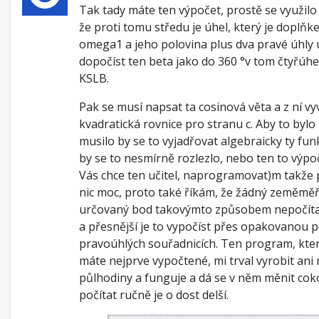
Tak tady máte ten výpočet, prostě se využilo
že proti tomu středu je úhel, který je doplň
omega1 a jeho polovina plus dva pravé úhly
dopočíst ten beta jako do 360 °v tom čtyřúhe
KSLB.
Pak se musí napsat ta cosinová věta a z ní v
kvadratická rovnice pro stranu c. Aby to bylo
musilo by se to vyjadřovat algebraicky ty fun
by se to nesmírně rozlezlo, nebo ten to výpo
Vás chce ten učitel, naprogramovat)m takže
nic moc, proto také říkám, že žádný zeměměř
určovaný bod takovýmto způsobem nepočítal,
a přesnější je to vypočíst přes opakovanou p
pravoúhlých souřadnicích. Ten program, kte
máte nejprve vypočtené, mi trval vyrobit ani
půlhodiny a funguje a dá se v něm měnit coko
počítat ručně je o dost delší.