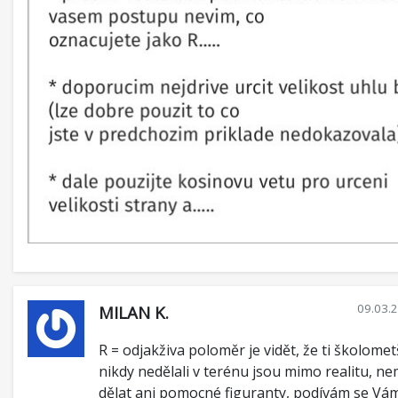
09.03.
MILAN K.
R = odjakživa poloměr je vidět, že ti školomet
nikdy nedělali v terénu jsou mimo realitu, ne
dělat ani pomocné figuranty, podívám se Vám