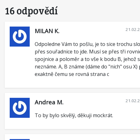
16 odpovědí
21.02.
MILAN K.
Odpoledne Vám to pošlu, je to sice trochu slož
přes souřadnice to jde. Musí se přes tři rovn
spojnice a poloměr a to vše k bodu B, jehož 
neznáme. A, B známe (dáme do "nich" osu X) 
exaktně čemu se rovná strana c
21.02.
Andrea M.
To by bylo skvělý, děkuji mockrát.