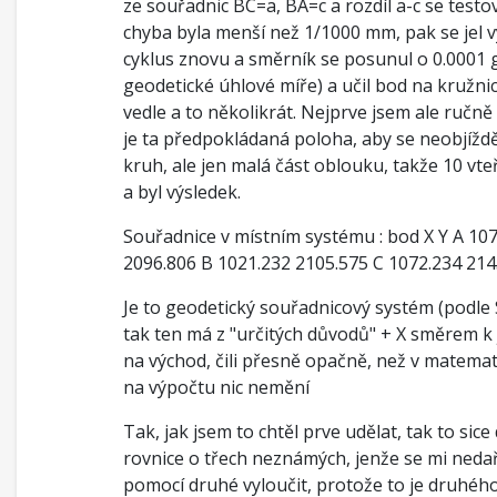
ze souřadnic BC=a, BA=c a rozdíl a-c se testo
chyba byla menší než 1/1000 mm, pak se jel 
cyklus znovu a směrník se posunul o 0.0001 
geodetické úhlové míře) a učil bod na kružnic
vedle a to několikrát. Nejprve jsem ale ručně 
je ta předpokládaná poloha, aby se neobjíždě
kruh, ale jen malá část oblouku, takže 10 vte
a byl výsledek.
Souřadnice v místním systému : bod X Y A 10
2096.806 B 1021.232 2105.575 C 1072.234 214
Je to geodetický souřadnicový systém (podle 
tak ten má z "určitých důvodů" + X směrem k 
na východ, čili přesně opačně, než v matemati
na výpočtu nic nemění
Tak, jak jsem to chtěl prve udělat, tak to sice 
rovnice o třech neznámých, jenže se mi nedař
pomocí druhé vyloučit, protože to je druhéh