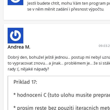
Jestli budete chtít, mohu Vám ten program po
se v něm měnit zadání i přesnost výpočtu.
09.03.
Andrea M.
Dobrý den, bohužel ještě jednou… postup mi nebyl uz
to vypracovat znovu… a jinak… problémem je… že si stá
rady :(, nějaké nápady?