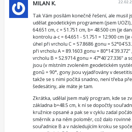
22.02.
MILAN K.
Tak Vám posílám konečně řešení, ale musil j
udělat geodetickým programem (jsem UOZI),
64.651 cm, c = 51.751 cm, b= 48.500 cm (je dan
kontrolu a-c = 64.651 - 51.751 = 12.900 cm (je
úhel při vrcholu C = 57.8686 gonu = 52°04´53.
při vrcholu A = 89.1603 gonu = 80°14´39.372" ,
vrcholu B = 52.9714 gonu = 47°40´27.336" a 
jsou (v místním zvoleném geodetickém systé
gonů = 90°, gony jsou vyjadřovány v desetitis
takže se s nimi počítá snadno, není třeba př
šedesátiny, ale máte je tam.
Zkrátka, udělal jsem malý program, kde se zvo
základna b=48.5 cm, k ní se dopočtly souřadni
kružnice opsané a pak se v cyklu zadal počát
směrník a na něm poloměr, což dalo rovinné
souřadnice B a v následujícím kroku se spoče