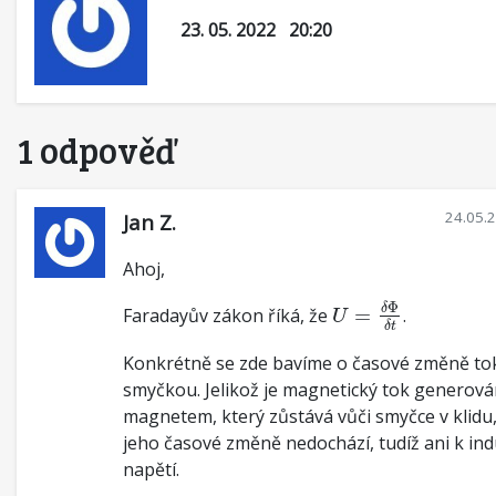
23. 05. 2022 20:20
1 odpověď
24.05.
Jan Z.
Ahoj,
U
=
δ
Φ
δ
t
Φ
δ
Faradayův zákon říká, že
=
.
U
δ
t
Konkrétně se zde bavíme o časové změně to
smyčkou. Jelikož je magnetický tok generov
magnetem, který zůstává vůči smyčce v klidu
jeho časové změně nedochází, tudíž ani k ind
napětí.