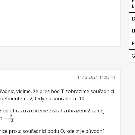
k
D
U
P
G
14.12.2021 11:03:41
adnic, vidíme, že přes bod T zobrazíme souřadnici
oeficientem -2, tedy na souřadnici -10.
13 od obrazu a chceme získat zobrazení 2 za něj.
−
2
13
2
ýt
−
13
x
x
nice pro
souřadnici bodu Q, kde
je původní
x
x