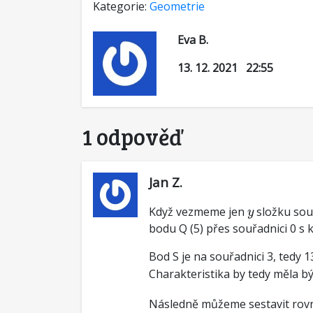
Kategorie:
Geometrie
Eva B.
13. 12. 2021 22:55
1 odpověď
Jan Z.
y
Když vezmeme jen
složku souř
y
bodu Q (5) přes souřadnici 0 s k
Bod S je na souřadnici 3, tedy 
Charakteristika by tedy měla b
Následně můžeme sestavit rov