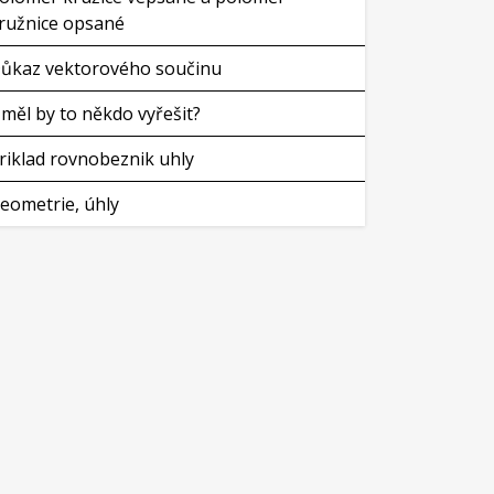
ružnice opsané
ůkaz vektorového součinu
měl by to někdo vyřešit?
riklad rovnobeznik uhly
eometrie, úhly