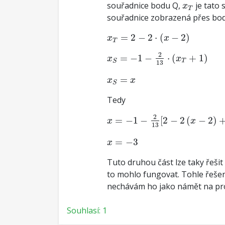
x
T
souřadnice bodu Q,
je tato
x
T
souřadnice zobrazená přes bod
x
T
=
2
−
2
⋅
(
x
−
2
)
=
2
−
2
⋅
(
−
2
)
x
x
T
x
S
=
−
1
−
2
13
⋅
(
x
T
+
1
)
2
=
−
1
−
⋅
(
+
1
)
x
x
T
S
13
x
S
=
x
=
x
x
S
Tedy
x
=
−
1
−
2
13
[
2
−
2
(
x
−
2
)
+
1
]
2
=
−
1
−
[
2
−
2
(
−
2
)
x
x
13
x
=
−
3
=
−
3
x
Tuto druhou část lze taky řešit
to mohlo fungovat. Tohle řešen
nechávám ho jako námět na pro
Souhlasí: 1