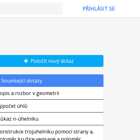
PŘIHLÁSIT SE
Položit nový dotaz
Související dotazy
opis a rozbor v geometrii
ýpočet úhlů
ůkaz n-úhelníku
onstrukce trojuhelníku pomocí strany a,
oloměr kružice vepsané a poloměr