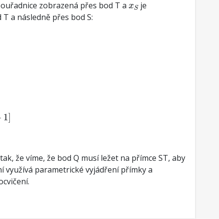
x
S
 souřadnice zobrazená přes bod T a
je
x
S
 T a následně přes bod S:
+
1
]
 tak, že víme, že bod Q musí ležet na přímce ST, aby
í využívá parametrické vyjádření přímky a
cvičení.