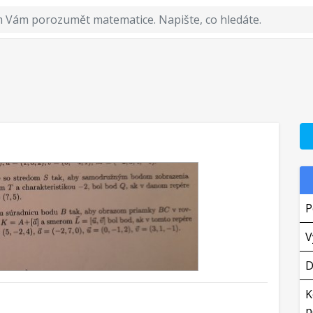
P
V
D
K
p