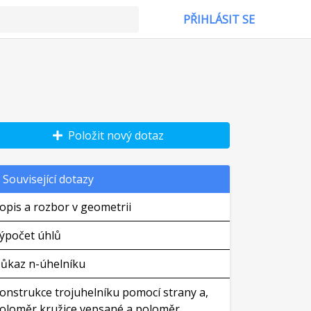
PŘIHLÁSIT SE
Položit nový dotaz
Související dotazy
opis a rozbor v geometrii
ýpočet úhlů
ůkaz n-úhelníku
onstrukce trojuhelníku pomocí strany a,
oloměr kružice vepsané a poloměr