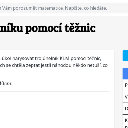
lníku pomocí těžnic
za úkol narýsovat trojúhelník KLM pomocí těžnic,
ych se chtěla zeptat jestli náhodou někdo netuší, co
m
30
c
m
P
V
D
K
p