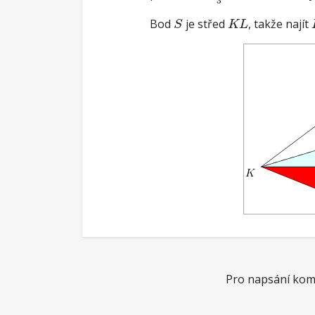
3
S
K
L
Bod
je střed
, takže najít
S
K
L
Pro napsání kome