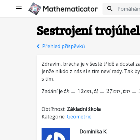
Sestrojení trojúhe
Přehled příspěvků
Zdravím, brácha je v šesté třídě a dostal 
jenže nikdo z nás si s tím neví rady. Tak b
s tím.
t
k
=
12
c
m
,
t
l
=
27
c
m
,
t
m
=
30
c
Zadání je
=
12
,
=
27
,
=
t
k
c
m
t
l
c
m
t
m
Obtížnost:
Základní škola
Kategorie:
Geometrie
Dominika K.