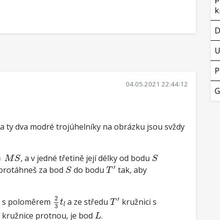
k
D
U
P
04.05.2021 22:44:12
G
é a ty dva modré trojúhelníky na obrázku jsou svždy
M
S
S
=
, a v jedné třetině její délky od bodu
M
S
S
T
′
S
′
 protáhneš za bod
do bodu
tak, aby
S
T
2
3
t
l
T
′
2
′
i s poloměrem
a ze středu
kružnici s
t
T
l
3
L
y kružnice protnou, je bod
.
L