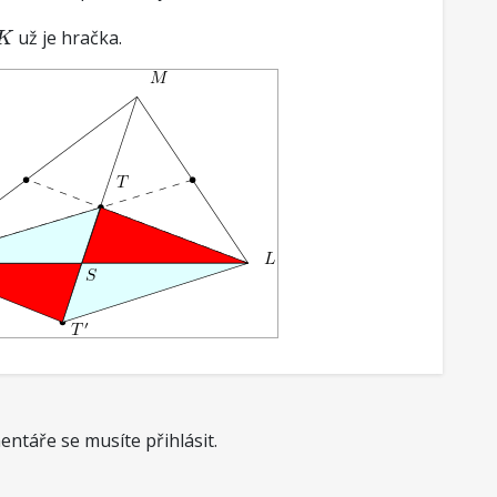
K
už je hračka.
K
ntáře se musíte přihlásit.