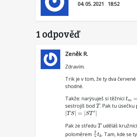
04. 05. 2021 18:52
1 odpověď
Zeněk R.
Zdravím.
Trik je v tom, že ty dva červen
shodné.
t
m
=
Takže: narýsuješ si těžnici
t
m
T
sestrojíš bod
. Pak tu úsečku
T
|
T
S
|
=
|
S
T
′
|
′
|
|
=
|
|
T
S
S
T
T
Pak ze středu
uděláš kružnic
T
2
3
t
k
2
poloměrem
. Tam, kde se t
t
k