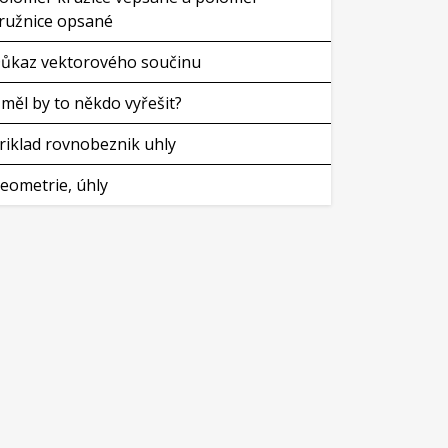
ružnice opsané
ůkaz vektorového součinu
měl by to někdo vyřešit?
riklad rovnobeznik uhly
eometrie, úhly