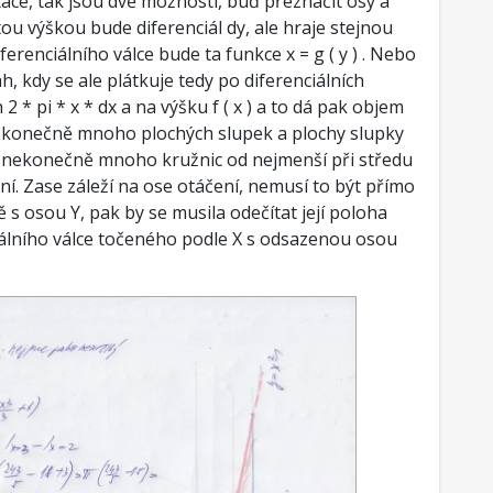
tace, tak jsou dvě možnosti, buď přeznačit osy a
a tou výškou bude diferenciál dy, ale hraje stejnou
ferenciálního válce bude ta funkce x = g ( y ) . Nebo
ah, kdy se ale plátkuje tedy po diferenciálních
 * pi * x * dx a na výšku f ( x ) a to dá pak objem
nekonečně mnoho plochých slupek a plochy slupky
 nekonečně mnoho kružnic od nejmenší při středu
ční. Zase záleží na ose otáčení, nemusí to být přímo
s osou Y, pak by se musila odečítat její poloha
iálního válce točeného podle X s odsazenou osou