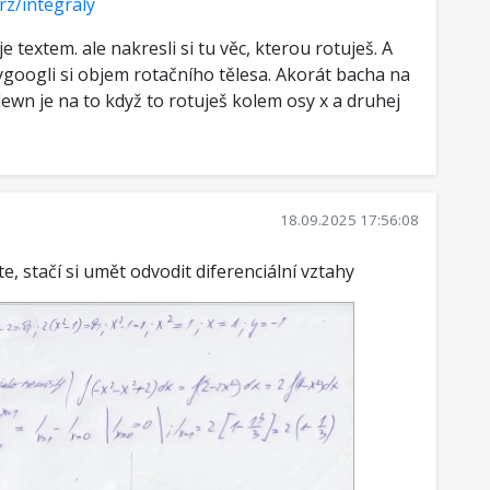
rz/integraly
 textem. ale nakresli si tu věc, kterou rotuješ. A
ygoogli si objem rotačního tělesa. Akorát bacha na
dewn je na to když to rotuješ kolem osy x a druhej
18.09.2025 17:56:08
e, stačí si umět odvodit diferenciální vztahy