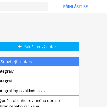
PŘIHLÁSIT SE
Položit nový dotaz
Související dotazy
ntegraly
ntegrál
ntegral log o základu a z x
ýpočet obsahu rovinného obrazce
hraničeného křivkami