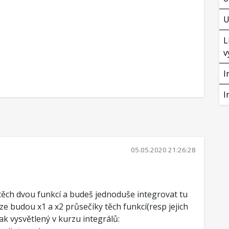
U
L
v
I
I
05.05.2020 21:26:28
y těch dvou funkcí a budeš jednoduše integrovat tu
ze budou x1 a x2 průsečíky těch funkcí(resp jejich
k vysvětlený v kurzu integrálů: