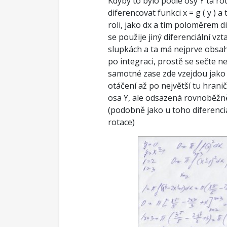
Kdyby to bylo podle osy Y ta ro
diferencovat funkci x = g ( y ) 
roli, jako dx a tím poloměrem di
se použije jiný diferenciální vzt
slupkách a ta má nejprve obsah 2
po integraci, prostě se sečte 
samotné zase zde vzejdou jako
otáčení až po největší tu hrani
osa Y, ale odsazená rovnoběžně 
(podobně jako u toho diferenc
rotace)