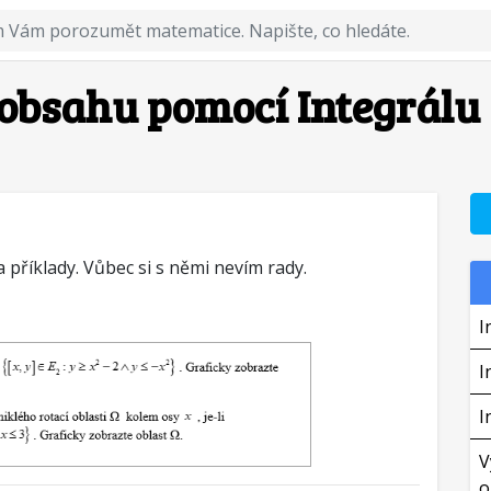
obsahu pomocí Integrálu
 příklady. Vůbec si s němi nevím rady.
I
I
I
V
o