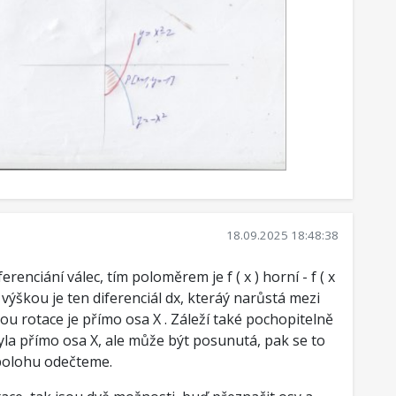
18.09.2025 18:48:38
erenciání válec, tím poloměrem je f ( x ) horní - f ( x
ou výškou je ten diferenciál dx, kteráý narůstá mezi
sou rotace je přímo osa X . Záleží také pochopitelně
yla přímo osa X, ale může být posunutá, pak se to
í polohu odečteme.