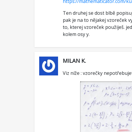
https://mathematicator.com/ku
Ten druhej se dost blbě popisuje
pak je na to nějakej vzoreček v
to, kterej vzoreček použiješ. je
kolem osy y.
MILAN K.
Viz níže : vzorečky nepotřebujet