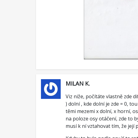
MILAN K.
Viz niže, počítáte vlastně zde dif
) dolní , kde dolní je zde = 0, t
těmi mezemi x dolní, x horní, o
na poloze osy otáčení, zde to b
musí k ní vztahovat tím, že jej