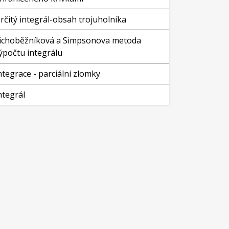
rčitý integrál-obsah trojuholníka
ichoběžníková a Simpsonova metoda
ýpočtu integrálu
ntegrace - parciální zlomky
ntegrál