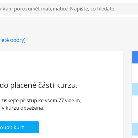
4leté obory)
 do placené části kurzu.
 získejte přístup ke všem 77 videím,
u v kurzu obsažena.
oupit kurz