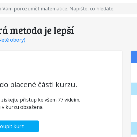
rá metoda je lepší
4leté obory)
 do placené části kurzu.
 získejte přístup ke všem 77 videím,
u v kurzu obsažena.
oupit kurz