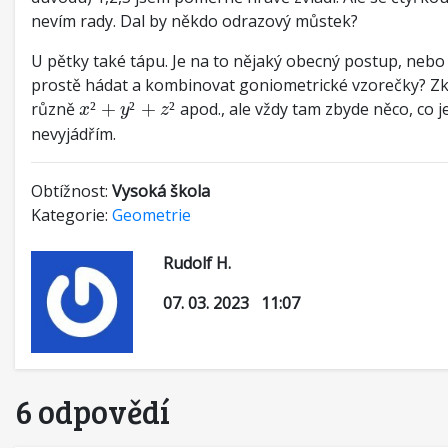
nevím rady. Dal by někdo odrazový můstek?
U pětky také tápu. Je na to nějaký obecný postup, neb
prostě hádat a kombinovat goniometrické vzorečky? Z
x
²
+
y
²
+
z
²
různě
²
+
²
+
²
apod., ale vždy tam zbyde něco, co 
x
y
z
nevyjádřím.
Obtížnost:
Vysoká škola
Kategorie:
Geometrie
Rudolf H.
07. 03. 2023 11:07
6 odpovědí