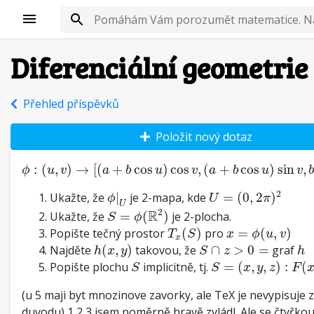
Diferenciální geometrie
Přehled příspěvků
Položit nový dotaz
ϕ
:
(
u
,
v
)
→
[
(
a
+
b
cos
u
)
cos
v
,
(
a
+
b
cos
u
)
sin
v
,
b
sin
u
]
,
(
:
(
,
)
→
[
(
+
cos
)
cos
,
(
+
cos
)
sin
,
ϕ
u
v
a
b
u
v
a
b
u
v
U
=
(
0
,
2
π
)
2
ϕ
|
U
2
Ukažte, že
|
je 2-mapa, kde
=
(
0
,
2
)
ϕ
U
π
S
=
ϕ
(
R
2
)
U
2
R
Ukažte, že
=
(
)
je 2-plocha.
S
ϕ
T
x
(
S
)
x
=
ϕ
(
u
,
v
)
Popište tečný prostor
(
)
pro
=
(
,
)
T
S
x
ϕ
u
v
x
h
(
x
,
y
)
S
∩
z
>
0
=
h
Najděte
(
,
)
takovou, že
∩
>
0
=
graf
h
x
y
S
z
h
S
=
(
x
,
y
,
z
)
:
F
(
x
,
y
,
z
)
S
Popište plochu
implicitně, tj.
=
(
,
,
)
:
(
S
S
x
y
z
F
(u 5 maji byt mnozinove zavorky, ale TeX je nevypisuje 
duvodu) 1,2,3 jsem poměrně hravě zvládl. Ale se čtyřkou