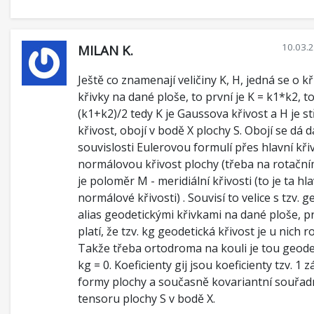
10.03.
MILAN K.
Ještě co znamenají veličiny K, H, jedná se o kř
křivky na dané ploše, to první je K = k1*k2, t
(k1+k2)/2 tedy K je Gaussova křivost a H je s
křivost, obojí v bodě X plochy S. Obojí se dá d
souvislosti Eulerovou formulí přes hlavní kři
normálovou křivost plochy (třeba na rotační
je poloměr M - meridiální křivosti (to je ta hla
normálové křivosti) . Souvisí to velice s tzv. 
alias geodetickými křivkami na dané ploše, p
platí, že tzv. kg geodetická křivost je u nich r
Takže třeba ortodroma na kouli je tou geodet
kg = 0. Koeficienty gij jsou koeficienty tzv. 1 z
formy plochy a současně kovariantní souřad
tensoru plochy S v bodě X.