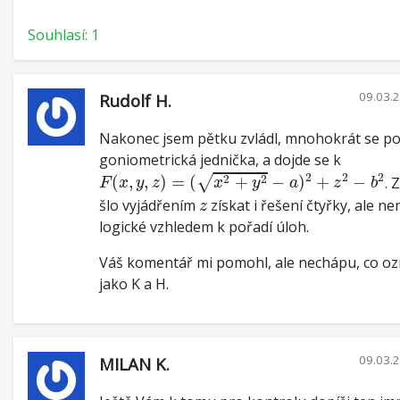
Souhlasí: 1
09.03.
Rudolf H.
Nakonec jsem pětku zvládl, mnohokrát se po
goniometrická jednička, a dojde se k
F
(
x
,
y
,
z
)
=
(
x
2
+
y
2
−
a
)
2
+
z
2
−
b
2
2
2
2
√
2
2
(
,
,
)
=
(
+
−
)
+
−
. 
F
x
y
z
x
y
a
z
b
z
šlo vyjádřením
získat i řešení čtyřky, ale ne
z
logické vzhledem k pořadí úloh.
Váš komentář mi pomohl, ale nechápu, co oz
jako K a H.
09.03.
MILAN K.