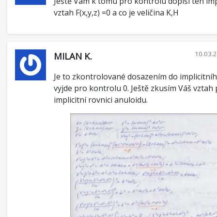
Ještě Vám k tomu pro kontrolu dopíši ten impl
vztah F(x,y,z) =0 a co je veličina K,H
10.03.
MILAN K.
Je to zkontrolované dosazením do implicitníh
vyjde pro kontrolu 0. Ještě zkusím Váš vztah
implicitní rovnici anuloidu.