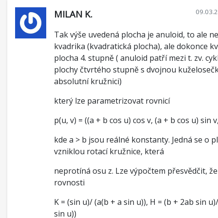
09.03.
MILAN K.
Tak výše uvedená plocha je anuloid, to ale n
kvadrika (kvadratická plocha), ale dokonce kv
plocha 4. stupně ( anuloid patří mezi t. zv. cyklid
plochy čtvrtého stupně s dvojnou kuželoseč
absolutní kružnici)
který lze parametrizovat rovnicí
p(u, v) = ((a + b cos u) cos v, (a + b cos u) sin v
kde a > b jsou reálné konstanty. Jedná se o p
vzniklou rotací kružnice, která
neprotíná osu z. Lze výpočtem přesvědčit, že 
rovnosti
K = (sin u)/ (a(b + a sin u)), H = (b + 2ab sin u)
sin u))