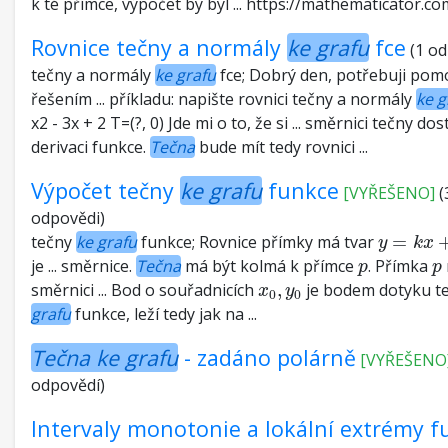
k té přímce, výpočet by byl ... https://mathematicator.com 
Rovnice tečny a normály
ke grafu
fce
(1 o
tečny a normály
ke grafu
fce; Dobrý den, potřebuji pom
řešením ... příkladu: napište rovnici tečny a normály
ke g
x2 - 3x + 2 T=(?, 0) Jde mi o to, že si ... směrnici tečny do
derivaci funkce.
Tečna
bude mít tedy rovnici ...
Výpočet tečny
ke grafu
funkce
[VYŘEŠENO]
(
odpovědi)
y
=
k
x
+
q
tečny
ke grafu
funkce; Rovnice přímky má tvar
=
y
k
x
p
p
je ... směrnice.
Tečna
má být kolmá k přímce
. Přímka
p
p
x
0
,
y
0
směrnici ... Bod o souřadnicích
,
je bodem dotyku t
x
y
0
0
grafu
funkce, leží tedy jak na ...
Tečna ke grafu
- zadáno polárně
[VYŘEŠENO
odpovědí)
Intervaly monotonie a lokální extrémy f