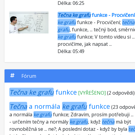
Délka: 06:25
Tečna ke gra
- Jak na to
Tečna ke grafu
funkce - Procvičení
ke grafu
funkce - Procvičení;
tečna
Tečna ke gra
grafu
, funkce, ... tečný bod, směrni
- Procvičení
ke grafu
funkce; V tomto videu si ...
procvičíme, jak napsat ...
Délka: 05:49
Fórum
Tečna ke grafu
funkce
[VYŘEŠENO]
(2 odpovědi)
Tečna
a normála
ke grafu
funkce
(23 odpově
a normála
ke grafu
funkce; Zdravím, prosím potřebuji ...
- určením tečny a normály
ke grafu
, když
tečna
má být
rovnoběžná se ... ne?; A poslední dotaz - když by byla
te