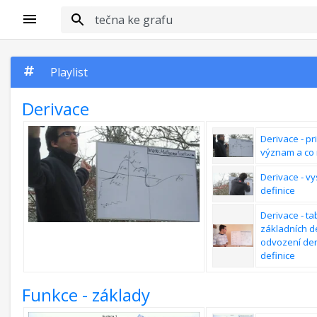
Playlist
Derivace
Derivace - pri
význam a co 
Derivace - vy
definice
Derivace - ta
základních de
odvození der
definice
Jednoduché 
Funkce - základy
Jednoduchá d