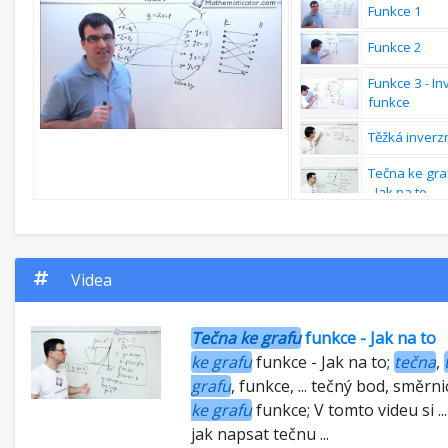
Funkce 1
Derivace sou
Funkce 2
Derivace pod
funkcí
Funkce 3 - In
funkce
Derivace slo
funkce
Těžká inverz
Derivace slo
Tečna ke gra
funkce - teor
- Jak na to
Derivace slo
Tečna ke gra
funkce - přík
- Procvičení
Derivace - s
Videa
Inverzní funk
funkce - jak 
Definiční obo
je vnější a vni
hodnot a výp
funkce
Tečna ke grafu
funkce - Jak na to
inverzní fun
ke grafu
funkce - Jak na to;
tečna
,
Derivace pod
Inverzní fun
složených fu
grafu
, funkce, ... tečný bod, směrni
na obor hodn
ke grafu
funkce; V tomto videu si .
definiční obo
Derivace - po
jak napsat tečnu ...
složených fu