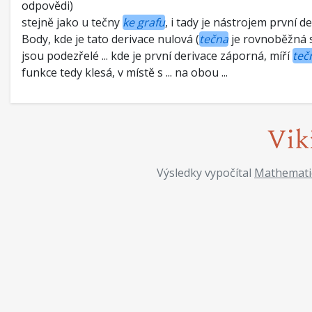
odpovědi)
stejně jako u tečny
ke grafu
, i tady je nástrojem první der
Body, kde je tato derivace nulová (
tečna
je rovnoběžná s
jsou podezřelé ... kde je první derivace záporná, míří
teč
funkce tedy klesá, v místě s ... na obou ...
Výsledky vypočítal
Mathemati