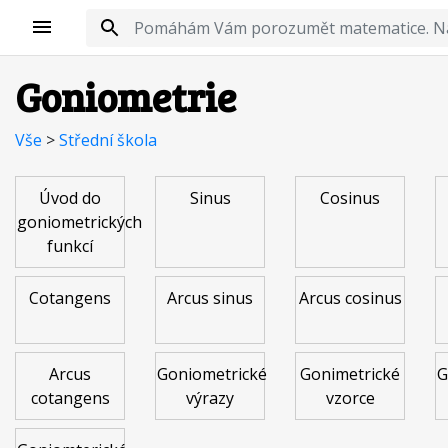
Goniometrie
Vše
>
Střední škola
Úvod do
Sinus
Cosinus
goniometrických
funkcí
Cotangens
Arcus sinus
Arcus cosinus
Arcus
Goniometrické
Gonimetrické
G
cotangens
výrazy
vzorce