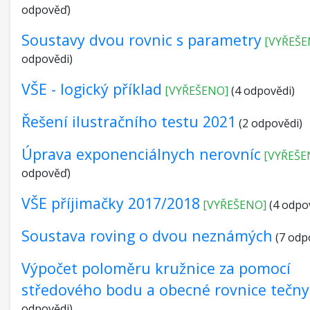
odpověď)
Soustavy dvou rovnic s parametry
[VYŘEŠE
odpovědi)
VŠE - logický příklad
[VYŘEŠENO]
(4 odpovědi)
Řešení ilustračního testu 2021
(2 odpovědi)
Úprava exponenciálnych nerovníc
[VYŘEŠE
odpověď)
VŠE příjimačky 2017/2018
[VYŘEŠENO]
(4 odpo
Soustava roving o dvou neznámých
(7 odp
Výpočet poloměru kružnice za pomocí
středového bodu a obecné rovnice tečny
odpovědi)