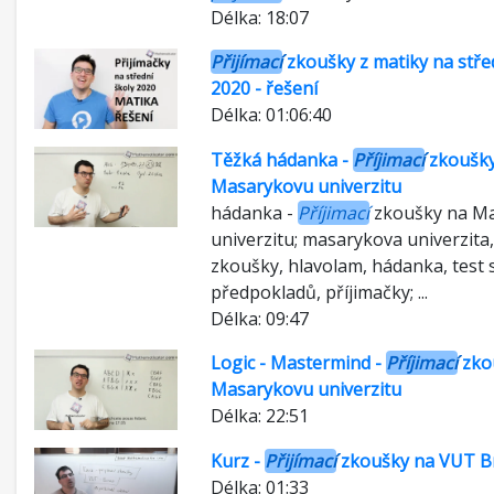
Délka: 18:07
Přijímací
zkoušky z matiky na stře
2020 - řešení
Délka: 01:06:40
Těžká hádanka -
Příjimací
zkoušky
Masarykovu univerzitu
hádanka -
Příjimací
zkoušky na M
univerzitu; masarykova univerzita
zkoušky, hlavolam, hádanka, test s
předpokladů, příjimačky; ...
Délka: 09:47
Logic - Mastermind -
Příjimací
zko
Masarykovu univerzitu
Délka: 22:51
Kurz -
Přijímací
zkoušky na VUT B
Délka: 01:33