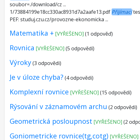
soubor=./download/cz ...
1/73884199e18cc330ac8931d7a2aafe13.pdf
Přijímací
tes
PEF: studuj.czu.cz/provozne-ekonomicka ...
Matematika +
[VYŘEŠENO]
(1 odpověď)
Rovnica
[VYŘEŠENO]
(5 odpovědí)
Výroky
(3 odpovědi)
Je v úloze chyba?
(4 odpovědi)
Komplexní rovnice
[VYŘEŠENO]
(15 odpovědí)
Rýsování v záznamovém archu
(2 odpovědi)
Geometrická posloupnost
[VYŘEŠENO]
(2 odpo
Goniometricke rovnice(tg,cotg)
[VYŘEŠENO]