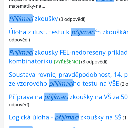
matematiky-na ...
Příjímací
zkoušky
(3 odpovědi)
Úloha z ilust. testu k
přijímací
m zkoušk
odpovědi)
Prijimaci
zkousky FEL-nedoreseny priklad
kombinatoriku
[VYŘEŠENO]
(3 odpovědi)
Soustava rovnic, pravděpodobnost, 14. p
ze vzorového
přijímací
ho testu na VŠE
(2 
Příprava na
příjímací
zkoušky na VŠ za 50
odpověď)
Logická úloha -
přijímací
zkoušky na SŠ
(1