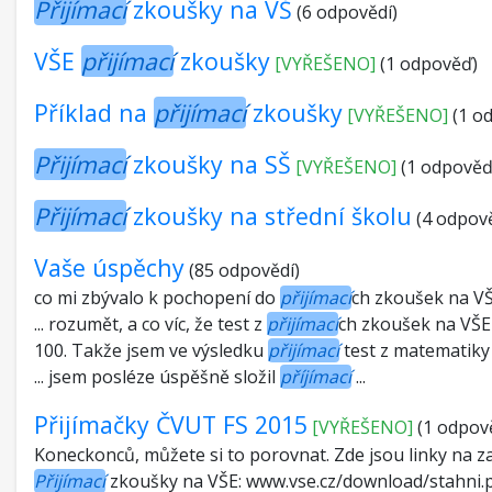
Přijímací
zkoušky na VŠ
(6 odpovědí)
VŠE
přijímací
zkoušky
[VYŘEŠENO]
(1 odpověď)
Příklad na
přijímací
zkoušky
[VYŘEŠENO]
(1 o
Přijímací
zkoušky na SŠ
[VYŘEŠENO]
(1 odpověď
Přijímací
zkoušky na střední školu
(4 odpově
Vaše úspěchy
(85 odpovědí)
co mi zbývalo k pochopení do
přijímací
ch zkoušek na VŠ
... rozumět, a co víc, že test z
přijímací
ch zkoušek na VŠE f
100. Takže jsem ve výsledku
přijímací
test z matematiky 
... jsem posléze úspěšně složil
příjímací
...
Přijímačky ČVUT FS 2015
[VYŘEŠENO]
(1 odpov
Koneckonců, můžete si to porovnat. Zde jsou linky na z
Přijímací
zkoušky na VŠE: www.vse.cz/download/stahni.