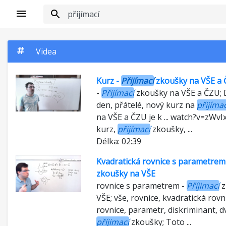
Videa
Kurz -
Přijímací
zkoušky na VŠE a
-
Přijímací
zkoušky na VŠE a ČZU; D
den, přátelé, nový kurz na
přijímac
na VŠE a ČZU je k ... watch?v=zWv
kurz,
přijímací
zkoušky, ...
Délka: 02:39
Kvadratická rovnice s parametrem
zkoušky na VŠE
rovnice s parametrem -
Příjimací
z
VŠE; vše, rovnice, kvadratická rovnic
rovnice, parametr, diskriminant, d
příjimací
zkoušky; Toto ...