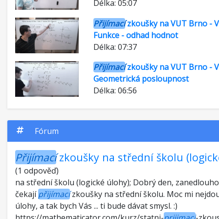
Délka: 05:07
Přijímací
zkoušky na VUT Brno - Vi
Funkce - odhad hodnot
Délka: 07:37
Přijímací
zkoušky na VUT Brno - Vi
Geometrická posloupnost
Délka: 06:56
Fórum
Přijímací
zkoušky na střední školu (logick
(1 odpověď)
na střední školu (logické úlohy); Dobrý den, zanedlouh
čekají
přijímací
zkoušky na střední školu. Moc mi nejdou
úlohy, a tak bych Vás ... ti bude dávat smysl. :)
https://mathematicator.com/kurz/statni-
prijimaci
-zkous