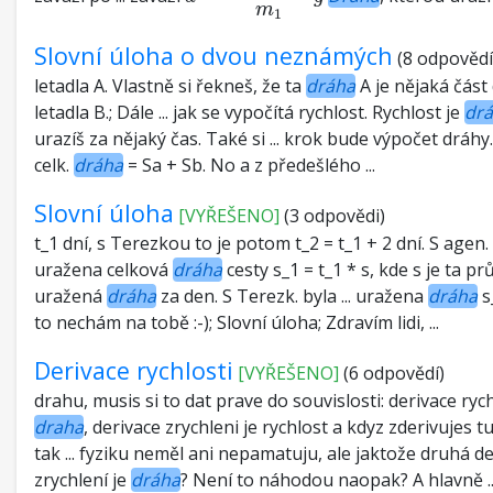
m
1
Slovní úloha o dvou neznámých
(8 odpovědí
letadla A. Vlastně si řekneš, že ta
dráha
A je nějaká část
letadla B.; Dále ... jak se vypočítá rychlost. Rychlost je
dr
urazíš za nějaký čas. Také si ... krok bude výpočet dráhy.
celk.
dráha
= Sa + Sb. No a z předešlého ...
Slovní úloha
[VYŘEŠENO]
(3 odpovědi)
t_1 dní, s Terezkou to je potom t_2 = t_1 + 2 dní. S agen.
uražena celková
dráha
cesty s_1 = t_1 * s, kde s je ta 
uražená
dráha
za den. S Terezk. byla ... uražena
dráha
s_
to nechám na tobě :-); Slovní úloha; Zdravím lidi, ...
Derivace rychlosti
[VYŘEŠENO]
(6 odpovědí)
drahu, musis si to dat prave do souvislosti: derivace rych
draha
, derivace zrychleni je rychlost a kdyz zderivujes t
tak ... fyziku neměl ani nepamatuju, ale jaktože druhá d
zrychlení je
dráha
? Není to náhodou naopak? A hlavně ..