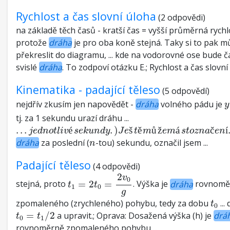
Rychlost a čas slovní úloha
(2 odpovědi)
na základě těch časů - kratší čas = vyšší průměrná rychl
protože
dráha
je pro oba koně stejná. Taky si to pak m
překreslit do diagramu, ... kde na vodorovné ose bude č
svislé
dráha
. To zodpoví otázku E.; Rychlost a čas slovní ú
Kinematika - padající těleso
(5 odpovědí)
y
nejdřív zkusím jen napovědět -
dráha
volného pádu je
y
tj. za 1 sekundu urazí dráhu ...
.
.
.
j
e
d
n
o
t
l
i
v
é
s
e
k
u
n
d
y
.
)
J
e
š
t
ě
m
ů
ž
e
m
á
s
t
o
z
n
a
č
e
n
í
.
.
.
é
.
)
š
ě
ů
ž
á
č
í
j
e
d
n
o
t
l
i
v
s
e
k
u
n
d
y
J
e
t
m
e
m
s
t
o
z
n
a
e
n
n
dráha
za poslední (
-tou) sekundu, označil jsem ...
n
Padající těleso
(4 odpovědi)
t
1
=
2
t
0
=
2
v
0
g
2
v
0
stejná, proto
=
2
=
. Výška je
dráha
rovnomě
t
t
1
0
g
t
0
zpomaleného (zrychleného) pohybu, tedy za dobu
...
t
0
t
0
=
t
1
/
2
=
/
2
a upravit.; Oprava: Dosažená výška (h) je
drá
t
t
0
1
rovnoměrně zpomaleného pohybu ...