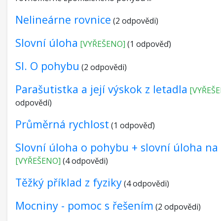
Nelineárne rovnice
(2 odpovědi)
Slovní úloha
[VYŘEŠENO]
(1 odpověď)
Sl. O pohybu
(2 odpovědi)
Parašutistka a její výskok z letadla
[VYŘEŠ
odpovědí)
Průměrná rychlost
(1 odpověď)
Slovní úloha o pohybu + slovní úloha na
[VYŘEŠENO]
(4 odpovědi)
Těžký příklad z fyziky
(4 odpovědi)
Mocniny - pomoc s řešením
(2 odpovědi)