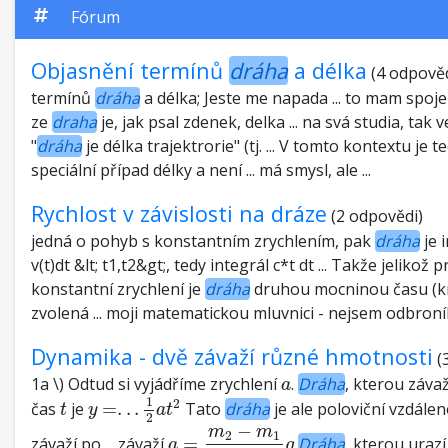
Hustá slovní 
Fórum
Pyramida
Geniální met
Objasnění termínů
dráha
a délka
(4 odpověd
pohybové úl
termínů
dráha
a délka; Jeste me napada ... to mam spoje
Slovní úloha
ze
draha
je, jak psal zdenek, delka ... na svá studia, tak v
tam a zpět
"
dráha
je délka trajektrorie" (tj. ... V tomto kontextu je t
speciální případ délky a není ... má smysl, ale ...
Rychlost v závislosti na dráze
(2 odpovědi)
jedná o pohyb s konstantním zrychlením, pak
dráha
je 
v(t)dt &lt; t1,t2&gt;, tedy integrál c*t dt ... Takže jelikož p
konstantní zrychlení je
dráha
druhou mocninou času (kr
zvolená ... moji matematickou mluvnici - nejsem odbroník):
Dynamika - dvě závaží různé hmotnosti
(
a
1a \) Odtud si vyjádříme zrychlení
.
Dráha
, kterou závaž
a
y
=
.
.
.
1
2
a
t
2
t
1
2
čas
je
=
.
.
.
Tato
dráha
je ale poloviční vzdále
t
y
a
t
2
a
=
m
2
−
m
1
m
1
g
−
m
m
2
1
závaží po ... závaží
=
Dráha
, kterou urazí .
a
g