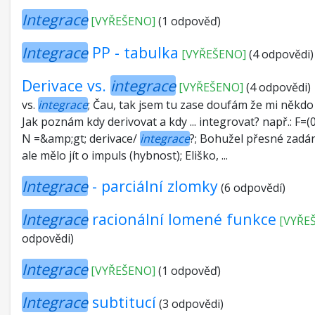
Integrace
[VYŘEŠENO]
(1 odpověď)
Integrace
PP - tabulka
[VYŘEŠENO]
(4 odpovědi)
Derivace vs.
integrace
[VYŘEŠENO]
(4 odpovědi)
vs.
integrace
; Čau, tak jsem tu zase doufám že mi někdo 
Jak poznám kdy derivovat a kdy ... integrovat? např.: F=(0
N =&amp;gt; derivace/
integrace
?; Bohužel přesné zad
ale mělo jít o impuls (hybnost); Eliško, ...
Integrace
- parciální zlomky
(6 odpovědí)
Integrace
racionální lomené funkce
[VYŘE
odpovědi)
Integrace
[VYŘEŠENO]
(1 odpověď)
Integrace
subtitucí
(3 odpovědi)