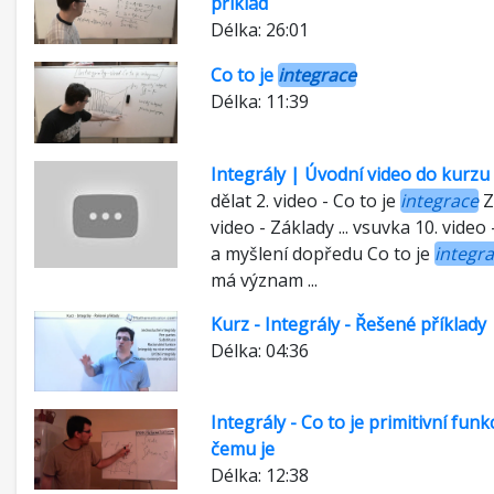
příklad
Délka: 26:01
Co to je
integrace
Délka: 11:39
Integrály | Úvodní video do kurzu
dělat 2. video - Co to je
integrace
Z
video - Základy ... vsuvka 10. video
a myšlení dopředu Co to je
integr
má význam ...
Kurz - Integrály - Řešené příklady
Délka: 04:36
Integrály - Co to je primitivní funk
čemu je
Délka: 12:38