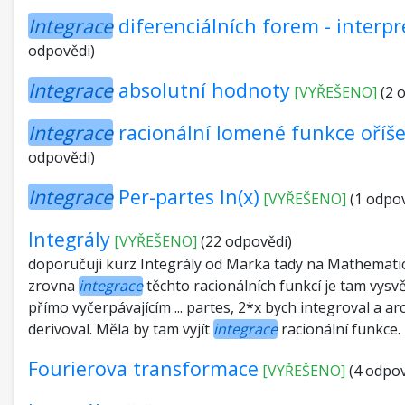
Integrace
diferenciálních forem - interpr
odpovědi)
Integrace
absolutní hodnoty
[VYŘEŠENO]
(2 
Integrace
racionální lomené funkce oříš
odpovědi)
Integrace
Per-partes ln(x)
[VYŘEŠENO]
(1 odpo
Integrály
[VYŘEŠENO]
(22 odpovědí)
doporučuji kurz Integrály od Marka tady na Mathemati
zrovna
integrace
těchto racionálních funkcí je tam vysv
přímo vyčerpávajícím ... partes, 2*x bych integroval a ar
derivoval. Měla by tam vyjít
integrace
racionální funkce. 
Fourierova transformace
[VYŘEŠENO]
(4 odpov