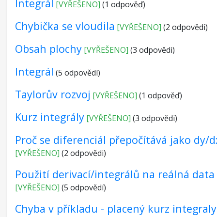
Integrál
[VYŘEŠENO]
(1 odpověď)
Chybička se vloudila
[VYŘEŠENO]
(2 odpovědi)
Obsah plochy
[VYŘEŠENO]
(3 odpovědi)
Integrál
(5 odpovědí)
Taylorův rozvoj
[VYŘEŠENO]
(1 odpověď)
Kurz integrály
[VYŘEŠENO]
(3 odpovědi)
Proč se diferenciál přepočítává jako dy/d
[VYŘEŠENO]
(2 odpovědi)
Použití derivací/integrálů na reálná data
[VYŘEŠENO]
(5 odpovědí)
Chyba v příkladu - placený kurz integraly 