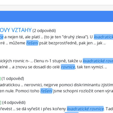
TOVY VZTAHY
(2 odpovědi)
ce
a nejen té, ale platí ... (to je ten "druhý zleva"). U
kvadratic
eré ... můžeme
řešení
psát bezprostředně, pak jen ... jak ...
ckých rovnic n- ... členu n-1 stupně, takže u
kvadratické rov
elné ... a znovu se dosadí do celé
rovnice
, tak ten vymizí. ...
]
(1 odpověď)
vadratickou ... nerovnici, nejprve pomoci diskriminantu zjistí
oven nule. Pomoci toho
řešení
jsme schopni rozložit onen výraz
]
(4 odpovědi)
evést ... se dá vyřešit i přes kořeny
kvadratické rovnice
. Ta