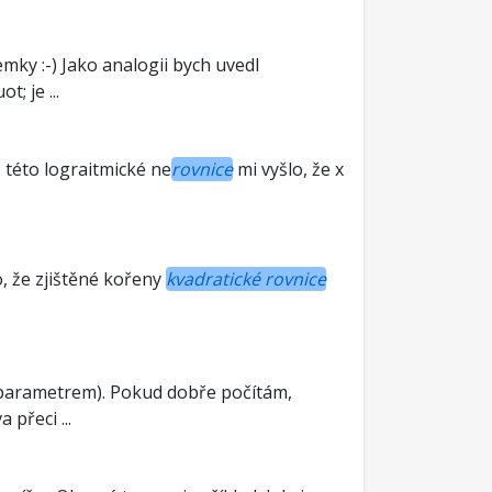
ísemky :-) Jako analogii bych uvedl
; je ...
 z této lograitmické ne
rovnice
mi vyšlo, že x
o, že zjištěné kořeny
kvadratické rovnice
m parametrem). Pokud dobře počítám,
 přeci ...