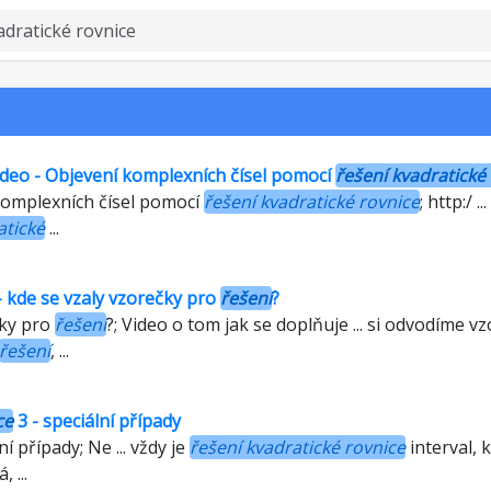
video - Objevení komplexních čísel pomocí
řešení kvadratické
 komplexních čísel pomocí
řešení kvadratické rovnice
; http:/ 
atické
...
 kde se vzaly vzorečky pro
řešení
?
čky pro
řešení
?; Video o tom jak se doplňuje ... si odvodíme 
řešení
, ...
ce
3 - speciální případy
ní případy; Ne ... vždy je
řešení kvadratické rovnice
interval, k
, ...