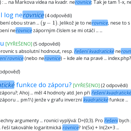
 ... na Markova videa na kvadr. ne
rovnice
; Tak je tam 1-x, ne
l log ne
rovnice
(4 odpovědi)
(
y
−
1
)
bení obou stran ...
(
−
1
)
. Jelikož je to ne
rovnice
, nese to s
y
bení ne
rovnice
záporným číslem se mi otáčí ... ...
ou
[VYŘEŠENO]
(5 odpovědí)
rovnic s absolutní hodnout, resp.
řešení kvadratické
ne
rovn
ení rovnice
(nebo ne
rovnice
) – kde ale na pravé ... index.php
 odpověď)
tické
funkce do záporu?
[VYŘEŠENO]
(2 odpovědi)
áporu?; Ahoj ... měl 4 hodnoty atd. Jen při
řešení kvadratick
áporu ... pm1\) jenže v grafu inverzní
kvadratické
funkce ...
všechny argumenty ... rovnici vyplývá: D=(0;3). Pro
řešení
bych p
... řeší takováhle logaritmická
rovnice
? ln(5x) + ln(2x+3 ...