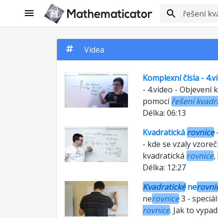
Videa
Komplexní čísla - 4.
- 4.video - Objevení
pomocí
řešení kvadr
Délka: 06:13
Kvadratická
rovnice
-
- kde se vzaly vzore
kvadratická
rovnice
,
Délka: 12:27
Kvadratické
ne
rovni
ne
rovnice
3 - speciál
rovnice
. Jak to vypadá