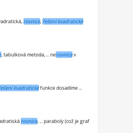
Kvadratická,
rovnice
,
řešení kvadratické
e
, tabulková metoda, ... ne
rovnice
v
řešení kvadratické
funkce dosadíme ...
adratiská
rovnice
, ... paraboly (což je graf