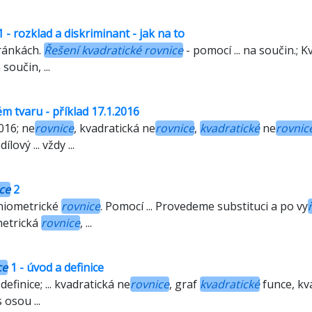
 - rozklad a diskriminant - jak na to
ránkách.
Řešení kvadratické rovnice
- pomocí ... na součin.; 
 součin, ...
m tvaru - příklad 17.1.2016
2016; ne
rovnice
, kvadratická ne
rovnice
,
kvadratické
ne
rovnic
ový ... vždy ...
ce
2
iometrické
rovnice
. Pomocí ... Provedeme substituci a po vy
metrická
rovnice
, ...
ce
1 - úvod a definice
definice; ... kvadratická ne
rovnice
, graf
kvadratické
funce, kv
 osou ...