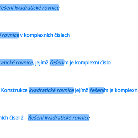
řešení kvadratické rovnice
 rovnice
v komplexních číslech
atické rovnice
, jejímž
řešení
m je komplexní číslo
- Konstrukce
kvadratické rovnice
jejímž
řešení
m je komplexní
ích čísel 2 -
Řešení kvadratické rovnice