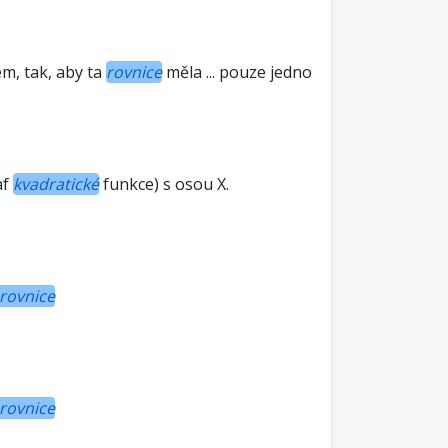
m, tak, aby ta
rovnice
měla ... pouze jedno
af
kvadratické
funkce) s osou X.
 rovnice
 rovnice