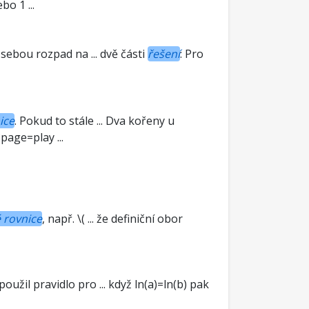
bo 1 ...
 sebou rozpad na ... dvě části
řešení
: Pro
ice
. Pokud to stále ... Dva kořeny u
?page=play ...
é rovnice
, např. \( ... že definiční obor
oužil pravidlo pro ... když ln(a)=ln(b) pak