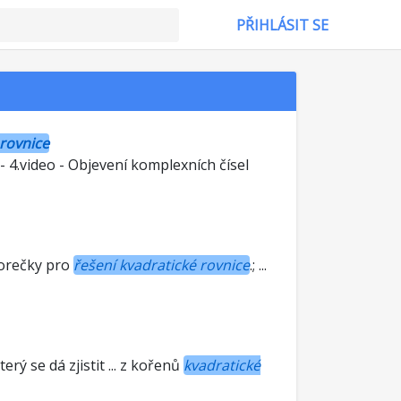
PŘIHLÁSIT SE
 rovnice
... - 4.video - Objevení komplexních čísel
vzorečky pro
řešení kvadratické rovnice
.; ...
terý se dá zjistit ... z kořenů
kvadratické