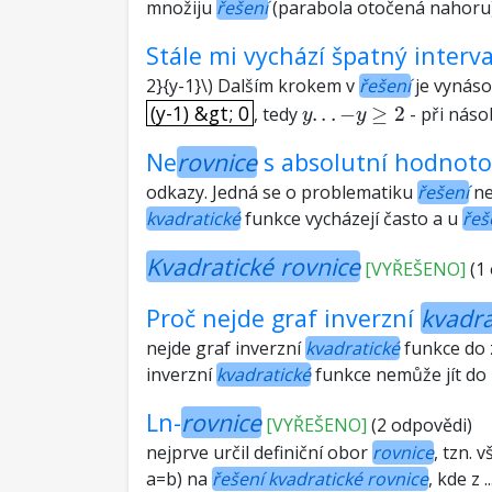
množiju
řešení
(parabola otočená nahoru) :
Stále mi vychází špatný interva
2}{y-1}\) Dalším krokem v
řešení
je vynáso
(y-1) &gt; 0
y
.
.
.
−
y
≥
2
(y-1) &gt; 0
, tedy
.
.
.
−
≥
2
- při náso
y
y
Ne
rovnice
s absolutní hodnot
odkazy. Jedná se o problematiku
řešení
ne
kvadratické
funkce vycházejí často a u
řeš
Kvadratické rovnice
[VYŘEŠENO]
(1
Proč nejde graf inverzní
kvadra
nejde graf inverzní
kvadratické
funkce do z
inverzní
kvadratické
funkce nemůže jít do z
Ln-
rovnice
[VYŘEŠENO]
(2 odpovědi)
nejprve určil definiční obor
rovnice
, tzn. 
a=b) na
řešení kvadratické rovnice
, kde z 