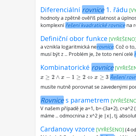
Diferenciální
rovnice
1. řádu
[V
hodnoty a zpětně ověříš platnost a úplno
komplexní
řešení kvadratické rovnice
na r
Definiční obor funkce
[VYŘEŠENO
a vznikla logaritmická ne
rovnice
. Což o to
musí být z ... Problém je, že toto není celé
Kombinatorické
rovnice
[VYŘEŠE
x
≥
2
∧
x
−
1
≥
2
⇔
x
≥
3
≥
2
∧
−
1
≥
2
⇔
≥
3
Řešení rov
x
x
x
musíte nutně porovnat se zavedenými po
Rovnice
s parametrem
[VYŘEŠENO
V našem případě je a=1, b=-(3a+2), c=a^2 (t
máme ... odmocnina z x^2 je |x|, tj. absol
Cardanovy vzorce
[VYŘEŠENO]
(4 od