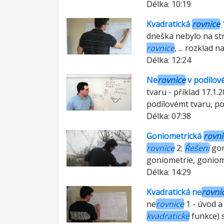
Délka: 10:19
Kvadratická
rovnice
1
dneška nebylo na st
rovnice
, ... rozklad na
Délka: 12:24
Ne
rovnice
v podílové
tvaru - příklad 17.1.
podílovémt tvaru, podíl
Délka: 07:38
Goniometrická
rovni
rovnice
2;
Řešení
gon
goniometrie, gonio
Délka: 14:29
Kvadratická ne
rovni
ne
rovnice
1 - úvod a 
kvadratické
funkce) s