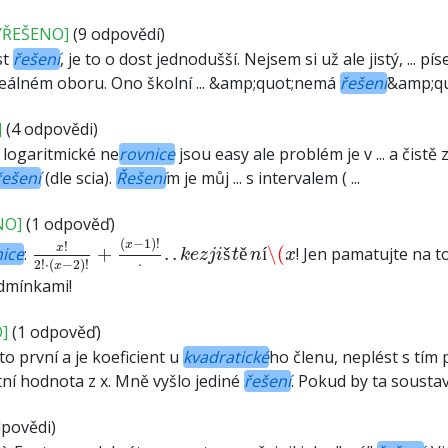
YŘEŠENO]
(9 odpovědí)
st
řešení
, je to o dost jednodušší. Nejsem si už ale jistý, ... p
eálném oboru. Ono školní ... &amp;quot;nemá
řešení
&amp;quot
]
(4 odpovědi)
, logaritmické ne
rovnice
jsou easy ale problém je v ... a čistě
řešení
(dle scia).
Řešení
m je můj ... s intervalem ( ...
NO]
(1 odpověď)
x
!
2
!
⋅
(
x
−
2
)
!
+
(
x
−
1
)
!
.
.
.
k
e
z
j
i
š
t
ě
n
í
\(
x
(
−
1
)
!
x
!
x
nice
:
+
.
.
š
ě
í
\(
! Jen pamatujte na t
k
e
z
j
i
t
n
x
.
2
!
⋅
(
−
2
)
!
x
dmínkami!
]
(1 odpověď)
o první a je koeficient u
kvadratické
ho členu, neplést s tí
utní hodnota z x. Mně vyšlo jediné
řešení
. Pokud by ta soustava
povědi)