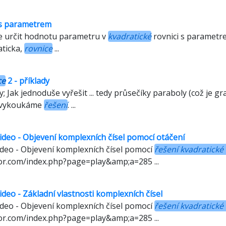
s parametrem
 určit hodnotu parametru v
kvadratické
rovnici s parametre
aticka,
rovnice
...
ce
2 - příklady
y; Jak jednoduše vyřešit ... tedy průsečíky paraboly (což je gr
.. vykoukáme
řešení
. ...
 video - Objevení komplexních čísel pomocí otáčení
video - Objevení komplexních čísel pomocí
řešení kvadratické
or.com/index.php?page=play&amp;a=285 ...
video - Základní vlastnosti komplexních čísel
video - Objevení komplexních čísel pomocí
řešení kvadratické
or.com/index.php?page=play&amp;a=285 ...