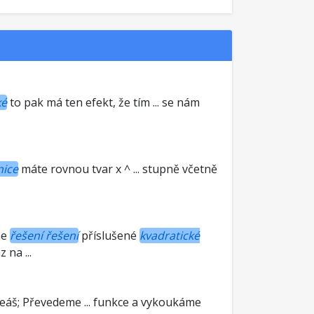
ké
to pak má ten efekt, že tím ... se nám
nice
máte rovnou tvar x ^ ... stupně včetně
me
řešení řešení
příslušené
kvadratické
 na ...
deáš; Převedeme ... funkce a vykoukáme