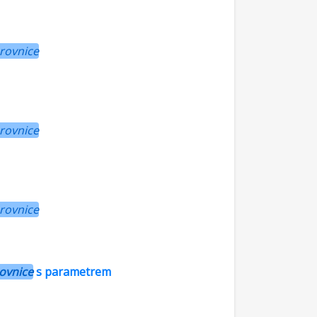
 rovnice
 rovnice
 rovnice
ovnice
s parametrem