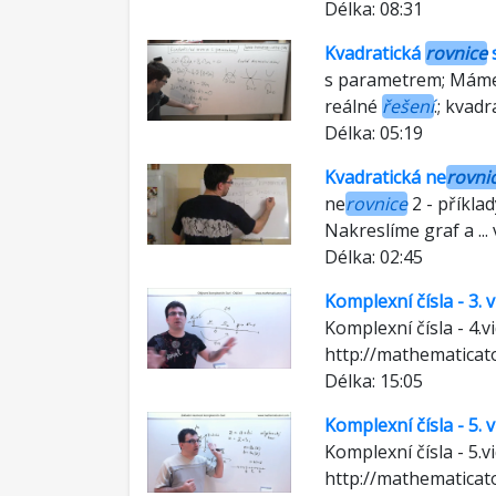
Délka: 08:31
Kvadratická
rovnice
s parametrem; Máme
reálné
řešení
.; kvadr
Délka: 05:19
Kvadratická ne
rovni
ne
rovnice
2 - příklad
Nakreslíme graf a .
Délka: 02:45
Komplexní čísla - 3.
Komplexní čísla - 4.
http://mathematicat
Délka: 15:05
Komplexní čísla - 5. 
Komplexní čísla - 5.
http://mathematicat