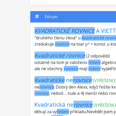
Fórum
KVADRATICKÉ ROVNICE
A VIET
"druhého členu zleva" u
kvadratické rovni
zredukuje
rovnice
na tvar y^ = konst. u kt
Kvadratické rovnice
(2 odpovědi)
ostatně na tom je založeno
řešení
algebrai
ale ne všechny
rovnice
mají
řešení
vyjádřit
Kvadratické
ne
rovnice
[VYŘEŠENO
ne
rovnice
; Dobrý den Alexx, když řešíte k
rovnice
, neboli ... nule a 4) menší nebo r
Kvadratická ne
rovnice
[VYŘEŠENO
děkuji za vy
řešení
příkladu.Nevěděl jsem př