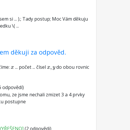
em si ... ).; Tady postup; Moc Vám děkuju
ku \( ...
dem děkuji za odpověd.
x
x
,
y
číme:
... počet ... čísel
,
do obou rovnic
x
x
y
6 odpovědí)
tomu, ze jsme nechali zmizet 3 a 4 prvky
lku postupne
VYŘEŠENO]
(2 odpovědi)