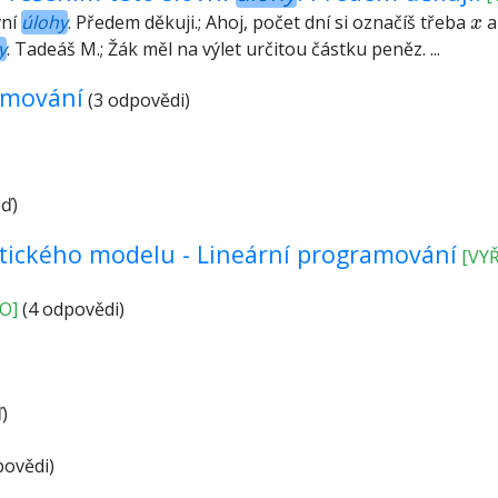
x
vní
úlohy
. Předem děkuji.; Ahoj, počet dní si označíš třeba
a 
x
y
. Tadeáš M.; Žák měl na výlet určitou částku peněz. ...
amování
(3 odpovědi)
ď)
ického modelu - Lineární programování
[VY
O]
(4 odpovědi)
)
povědi)