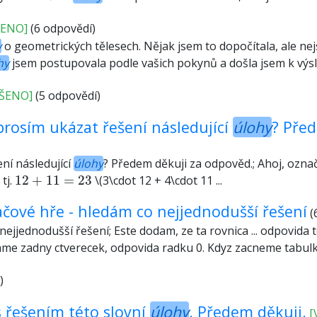
ŠENO]
(6 odpovědí)
y
o geometrických tělesech. Nějak jsem to dopočítala, ale nejs
hy
jsem postupovala podle vašich pokynů a došla jsem k výsled
ŠENO]
(5 odpovědí)
rosím ukázat řešení následující
úlohy
? Pře
ní následující
úlohy
? Předem děkuji za odpověd.; Ahoj, ozna
12
+
11
=
23
, tj.
12
+
11
=
23
\(3\cdot 12 + 4\cdot 11 ...
ačové hře - hledám co nejjednodušší řešení
(
ejjednodušší řešení; Este dodam, ze ta rovnica ... odpovida 
ame zadny ctverecek, odpovida radku 0. Kdyz zacneme tabu
)
 řešením této slovní
úlohy
. Předem děkuji.
[