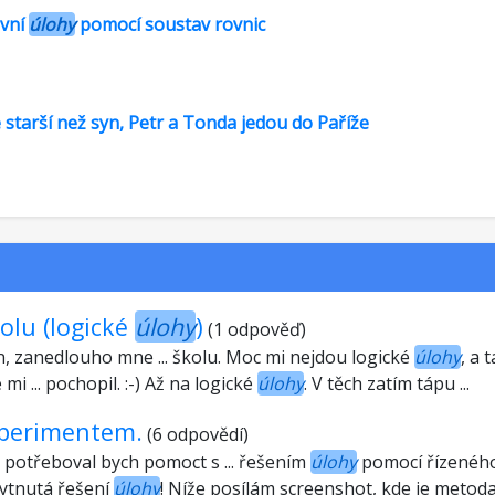
ovní
úlohy
pomocí soustav rovnic
e starší než syn, Petr a Tonda jedou do Paříže
kolu (logické
úlohy
)
(1 odpověď)
n, zanedlouho mne ... školu. Moc mi nejdou logické
úlohy
, a 
 mi ... pochopil. :-) Až na logické
úlohy
. V těch zatím tápu ...
perimentem.
(6 odpovědí)
 potřeboval bych pomoct s ... řešením
úlohy
pomocí řízeného 
kytnutá řešení
úlohy
! Níže posílám screenshot, kde je metod