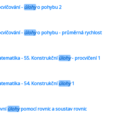
ocvičování -
úlohy
o pohybu 2
ocvičování -
úlohy
o pohybu - průměrná rychlost
atematika - 55. Konstrukční
úlohy
- procvičení 1
atematika - 54. Konstrukční
úlohy
1
ovní
úlohy
pomocí rovnic a soustav rovnic