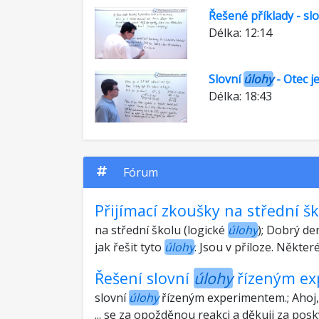
Řešené příklady - sl
Délka: 12:14
Slovní
úlohy
- Otec j
Délka: 18:43
Fórum
Přijímací zkoušky na střední š
na střední školu (logické
úlohy
); Dobrý de
jak řešit tyto
úlohy
. Jsou v příloze. Některé
Řešení slovní
úlohy
řízeným ex
slovní
úlohy
řízeným experimentem.; Ahoj,
... se za opožděnou reakci a děkuji za pos