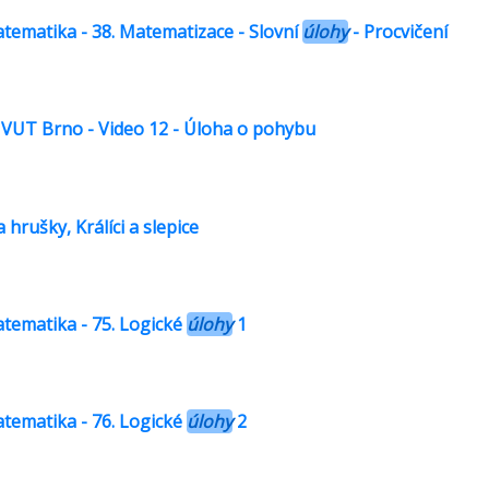
atematika - 38. Matematizace - Slovní
úlohy
- Procvičení
a VUT Brno - Video 12 - Úloha o pohybu
 hrušky, Králíci a slepice
atematika - 75. Logické
úlohy
1
atematika - 76. Logické
úlohy
2