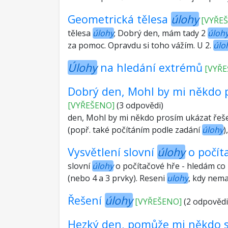
Geometrická tělesa
úlohy
[VYŘE
tělesa
úlohy
; Dobrý den, mám tady 2
úloh
za pomoc. Opravdu si toho vážím. U 2.
úlo
Úlohy
na hledání extrémů
[VYŘE
Dobrý den, Mohl by mi někdo p
[VYŘEŠENO]
(3 odpovědi)
den, Mohl by mi někdo prosím ukázat řeše
(popř. také počítáním podle zadání
úlohy
)
Vysvětlení slovní
úlohy
o počít
slovní
úlohy
o počítačové hře - hledám co n
(nebo 4 a 3 prvky). Reseni
ulohy
, kdy nem
Řešení
úlohy
[VYŘEŠENO]
(2 odpovědi
Hezký den, pomůže mi někdo s