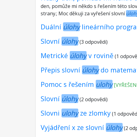
den, pomůže mi někdo s řešením této slo
strany.; Moc děkuji za vyřešení slovní
úloh
Duální
úlohy
lineárního progr
Slovní
úlohy
(3 odpovědi)
Metrické
úlohy
v rovině
(1 odpově
Přepis slovní
úlohy
do matemat
Pomoc s řešením
ulohy
[VYŘEŠEN
Slovní
úlohy
(2 odpovědi)
Slovni
ulohy
ze zlomky
(1 odpověď
Vyjádření x ze slovní
úlohy
(2 od