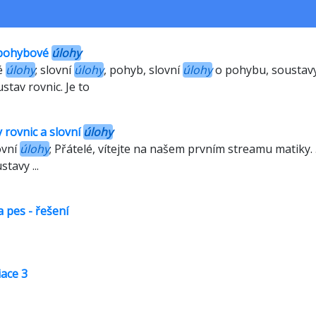
Slovní úloha o pohybu tam a zpět
 pohybové
úlohy
é
úlohy
; slovní
úlohy
, pohyb, slovní
úlohy
o pohybu, soustavy 
stav rovnic. Je to
 rovnic a slovní
úlohy
ovní
úlohy
; Přátelé, vítejte na našem prvním streamu matiky.
tavy ...
a pes - řešení
iace 3