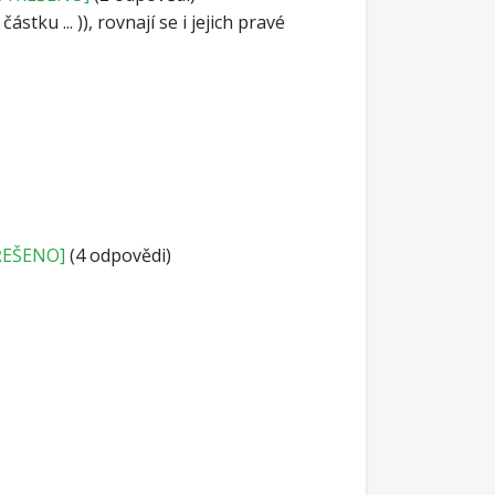
částku ... )), rovnají se i jejich pravé
ŘEŠENO]
(4 odpovědi)