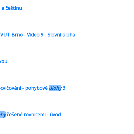
a češtinu
 VUT Brno - Video 9 - Slovní úloha
ybu
rocvičování - pohybové
úlohy
3
ohy
řešené rovnicemi - úvod