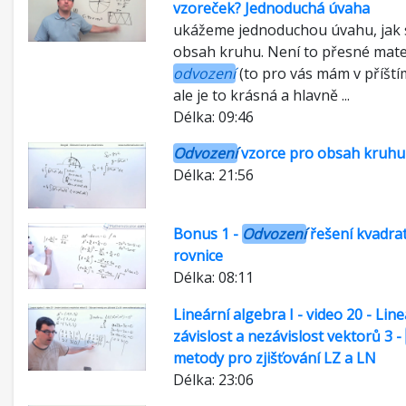
vzoreček? Jednoduchá úvaha
ukážeme jednoduchou úvahu, jak 
obsah kruhu. Není to přesné mat
odvození
(to pro vás mám v příštím
ale je to krásná a hlavně ...
Délka: 09:46
Odvození
vzorce pro obsah kruhu
Délka: 21:56
Bonus 1 -
Odvození
řešení kvadrat
rovnice
Délka: 08:11
Lineární algebra I - video 20 - Line
závislost a nezávislost vektorů 3 -
metody pro zjišťování LZ a LN
Délka: 23:06