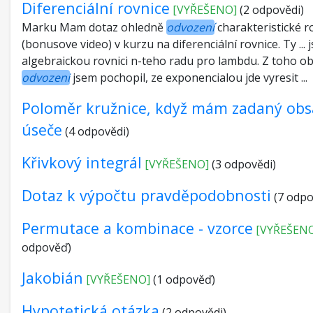
Diferenciální rovnice
[VYŘEŠENO]
(2 odpovědi)
Marku Mam dotaz ohledně
odvození
charakteristické r
(bonusove video) v kurzu na diferenciální rovnice. Ty ... j
algebraickou rovnici n-teho radu pro lambdu. Z toho 
odvozeni
jsem pochopil, ze exponencialou jde vyresit ...
Poloměr kružnice, když mám zadaný ob
úseče
(4 odpovědi)
Křivkový integrál
[VYŘEŠENO]
(3 odpovědi)
Dotaz k výpočtu pravděpodobnosti
(7 odpo
Permutace a kombinace - vzorce
[VYŘEŠEN
odpověď)
Jakobián
[VYŘEŠENO]
(1 odpověď)
Hypotetická otázka
(2 odpovědi)