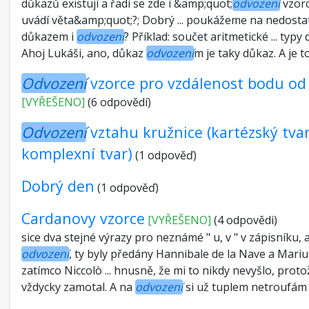
důkazů existují a řadí se zde i &amp;quot;
odvození
vzorc
uvádí věta&amp;quot;?; Dobrý ... poukážeme na nedosta
důkazem i
odvození
? Příklad: součet aritmetické ... typy
Ahoj Lukáši, ano, důkaz
odvození
m je taky důkaz. A je to 
Odvození
vzorce pro vzdálenost bodu od
[VYŘEŠENO]
(6 odpovědí)
Odvození
vztahu kružnice (kartézský tva
komplexní tvar)
(1 odpověď)
Dobrý den
(1 odpověď)
Cardanovy vzorce
[VYŘEŠENO]
(4 odpovědi)
sice dva stejné výrazy pro neznámé " u, v " v zápisníku, 
odvození
, ty byly předány Hannibale de la Nave a Mariu
zatímco Niccolò ... hnusně, že mi to nikdy nevyšlo, prot
vždycky zamotal. A na
odvození
si už tuplem netroufám : 