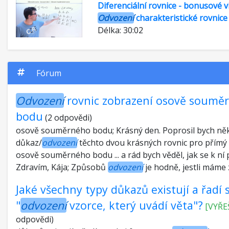
Diferenciální rovnice - bonusové v
Odvození
charakteristické rovnice
Délka: 30:02
Fórum
Odvození
rovnic zobrazení osově soumě
bodu
(2 odpovědi)
osově souměrného bodu; Krásný den. Poprosil bych ně
důkaz/
odvození
těchto dvou krásných rovnic pro přímý
osově souměrného bodu ... a rád bych věděl, jak se k ní př
Zdravím, Kája; Způsobů
odvození
je hodně, jestli máme zů
Jaké všechny typy důkazů existují a řadí s
"
odvození
vzorce, který uvádí věta"?
[VYŘE
odpovědi)