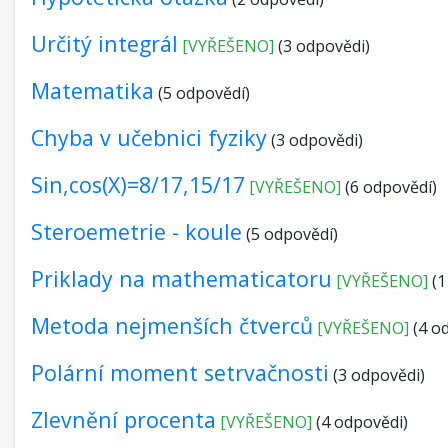
Určitý integrál
[VYŘEŠENO]
(3 odpovědi)
Matematika
(5 odpovědí)
Chyba v učebnici fyziky
(3 odpovědi)
Sin,cos(X)=8/17,15/17
[VYŘEŠENO]
(6 odpovědí)
Steroemetrie - koule
(5 odpovědí)
Priklady na mathematicatoru
[VYŘEŠENO]
(1
Metoda nejmenších čtverců
[VYŘEŠENO]
(4 o
Polární moment setrvačnosti
(3 odpovědi)
Zlevnění procenta
[VYŘEŠENO]
(4 odpovědi)